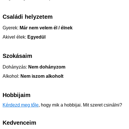
Családi helyzetem
Gyerek:
Már nem velem él / élnek
Akivel élek:
Egyedül
Szokásaim
Dohányzás:
Nem dohányzom
Alkohol:
Nem iszom alkoholt
Hobbijaim
Kérdezd meg tőle
, hogy mik a hobbijai. Mit szeret csinálni?
Kedvenceim