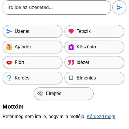
Üzenet
Tetszik
Ajándék
Köszöntő
Flört
Idézet
Kérdés
Elmentés
Elrejtés
Mottóm
Peter még nem írta le, hogy mi a mottója.
Kérdezd meg!