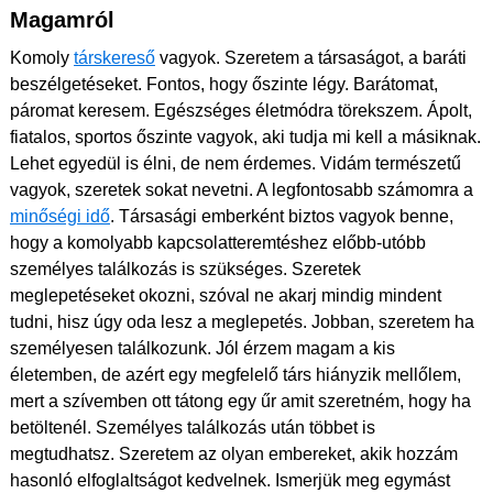
Magamról
Komoly
társkereső
vagyok. Szeretem a társaságot, a baráti
beszélgetéseket. Fontos, hogy őszinte légy. Barátomat,
páromat keresem. Egészséges életmódra törekszem. Ápolt,
fiatalos, sportos őszinte vagyok, aki tudja mi kell a másiknak.
Lehet egyedül is élni, de nem érdemes. Vidám természetű
vagyok, szeretek sokat nevetni. A legfontosabb számomra a
minőségi idő
. Társasági emberként biztos vagyok benne,
hogy a komolyabb kapcsolatteremtéshez előbb-utóbb
személyes találkozás is szükséges. Szeretek
meglepetéseket okozni, szóval ne akarj mindig mindent
tudni, hisz úgy oda lesz a meglepetés. Jobban, szeretem ha
személyesen találkozunk. Jól érzem magam a kis
életemben, de azért egy megfelelő társ hiányzik mellőlem,
mert a szívemben ott tátong egy űr amit szeretném, hogy ha
betöltenél. Személyes találkozás után többet is
megtudhatsz. Szeretem az olyan embereket, akik hozzám
hasonló elfoglaltságot kedvelnek. Ismerjük meg egymást