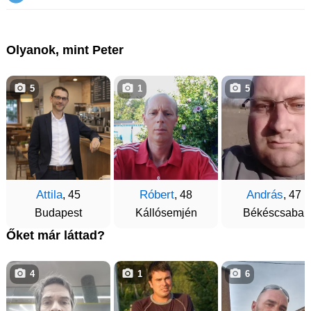
Olyanok, mint Peter
5
1
5
Attila
Róbert
András
, 45
, 48
, 47
Budapest
Kállósemjén
Békéscsaba
Őket már láttad?
4
1
6