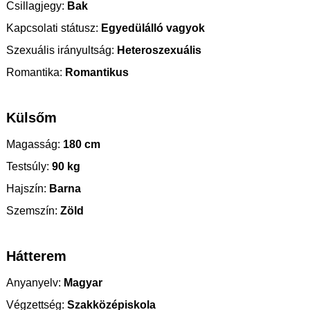
Csillagjegy:
Bak
Kapcsolati státusz:
Egyedülálló vagyok
Szexuális irányultság:
Heteroszexuális
Romantika:
Romantikus
Külsőm
Magasság:
180 cm
Testsúly:
90 kg
Hajszín:
Barna
Szemszín:
Zöld
Hátterem
Anyanyelv:
Magyar
Végzettség:
Szakközépiskola