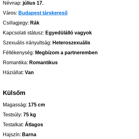
Névnap:
július 17.
Város:
Budapest társkereső
Csillagjegy:
Rák
Kapcsolati státusz:
Egyedülálló vagyok
Szexuális irányultság:
Heteroszexuális
Féltékenység:
Megbízom a partneremben
Romantika:
Romantikus
Háziállat:
Van
Külsőm
Magasság:
175 cm
Testsúly:
75 kg
Testalkat:
Átlagos
Hajszín:
Barna