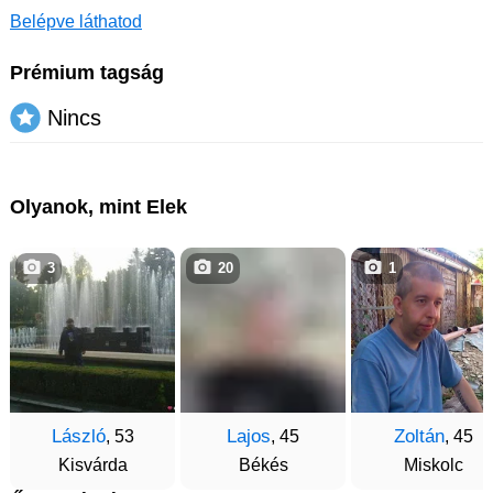
Belépve láthatod
Prémium tagság
Nincs
Olyanok, mint Elek
3
20
1
László
Lajos
Zoltán
, 53
, 45
, 45
Kisvárda
Békés
Miskolc