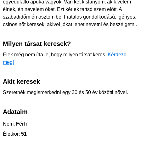
egyedülálló apuka vagyok. Van két kislányom, akik velem
élnek, én nevelem őket. Ezt kérlek tartsd szem előtt. A
szabadidőm én osztom be. Fiatalos gondolkodású, igényes,
csinos nőt keresek, akivel jókat lehet nevetni és beszélgetni.
Milyen társat keresek?
Elek még nem írta le, hogy milyen társat keres.
Kérdezd
meg!
Akit keresek
Szeretnék megismerkedni egy 30 és 50 év közötti nővel.
Adataim
Nem:
Férfi
Életkor:
51