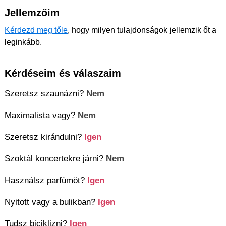
Jellemzőim
Kérdezd meg tőle
, hogy milyen tulajdonságok jellemzik őt a
leginkább.
Kérdéseim és válaszaim
Szeretsz szaunázni?
Nem
Maximalista vagy?
Nem
Szeretsz kirándulni?
Igen
Szoktál koncertekre járni?
Nem
Használsz parfümöt?
Igen
Nyitott vagy a bulikban?
Igen
Tudsz biciklizni?
Igen