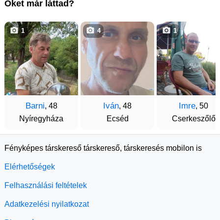
Őket már láttad?
1
4
1
Barni
Iván
Imre
, 48
, 48
, 50
Nyíregyháza
Ecséd
Cserkeszőlő
Fényképes társkereső társkereső, társkeresés mobilon is
Elérhetőségek
Felhasználási feltételek
Adatkezelési nyilatkozat