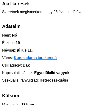
Akit keresek
Szeretnék megismerkedni egy 25 év alatti férfival.
Adataim
Nem:
Nő
Életkor:
19
Névnap:
július 11.
Város:
Kunmadaras társkereső
Csillagjegy:
Bak
Kapcsolati státusz:
Egyedülálló vagyok
Szexuális irányultság:
Heteroszexuális
Külsőm
Magasság:
175 cm