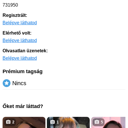
731950
Regisztrált:
Belépve láthatod
Elérhető volt:
Belépve láthatod
Olvasatlan üzenetek:
Belépve láthatod
Prémium tagság
Nincs
Őket már láttad?
2
1
5