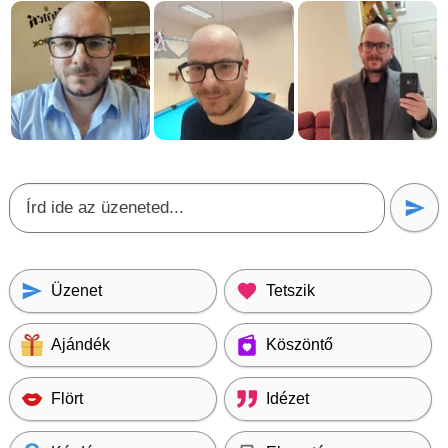
Üzenet
Tetszik
Ajándék
Köszöntő
Flört
Idézet