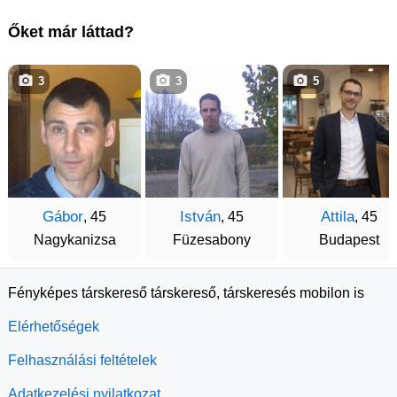
Őket már láttad?
3
3
5
Gábor
István
Attila
, 45
, 45
, 45
Nagykanizsa
Füzesabony
Budapest
Fényképes társkereső társkereső, társkeresés mobilon is
Elérhetőségek
Felhasználási feltételek
Adatkezelési nyilatkozat