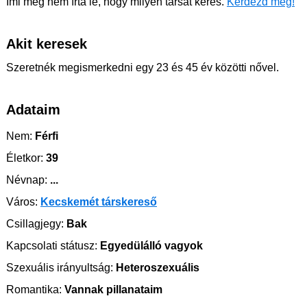
Imi még nem írta le, hogy milyen társat keres.
Kérdezd meg!
Akit keresek
Szeretnék megismerkedni egy 23 és 45 év közötti nővel.
Adataim
Nem:
Férfi
Életkor:
39
Névnap:
...
Város:
Kecskemét társkereső
Csillagjegy:
Bak
Kapcsolati státusz:
Egyedülálló vagyok
Szexuális irányultság:
Heteroszexuális
Romantika:
Vannak pillanataim