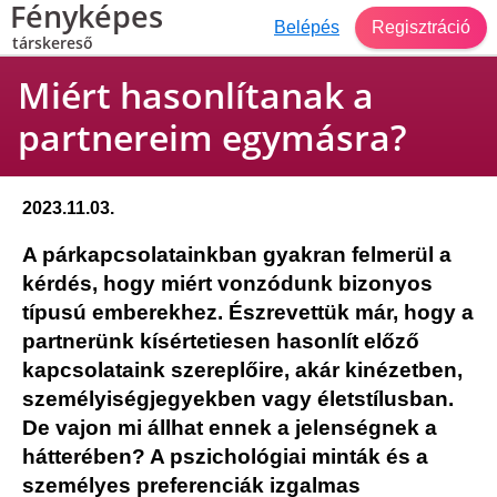
Fényképes
Belépés
Regisztráció
társkereső
Miért hasonlítanak a
partnereim egymásra?
2023.11.03.
A párkapcsolatainkban gyakran felmerül a
kérdés, hogy miért vonzódunk bizonyos
típusú emberekhez. Észrevettük már, hogy a
partnerünk kísértetiesen hasonlít előző
kapcsolataink szereplőire, akár kinézetben,
személyiségjegyekben vagy életstílusban.
De vajon mi állhat ennek a jelenségnek a
hátterében? A pszichológiai minták és a
személyes preferenciák izgalmas