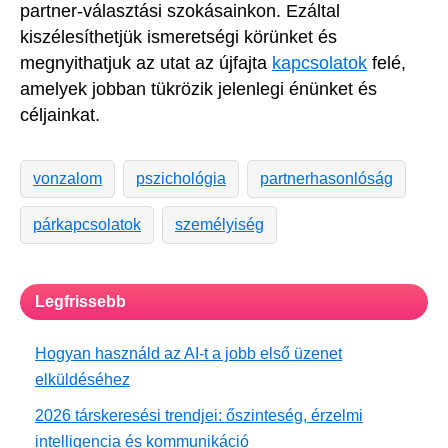
partner-választási szokásainkon. Ezáltal
kiszélesíthetjük ismeretségi körünket és
megnyithatjuk az utat az újfajta
kapcsolatok
felé,
amelyek jobban tükrözik jelenlegi énünket és
céljainkat.
vonzalom
pszichológia
partnerhasonlóság
párkapcsolatok
személyiség
Legfrissebb
Hogyan használd az AI-t a jobb első üzenet
elküldéséhez
2026 társkeresési trendjei: őszinteség, érzelmi
intelligencia és kommunikáció