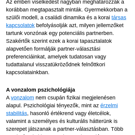
Az emberi viselkedést nagyban meghatározzák a
korábban megtapasztalt minták. Gyermekkorban a
szülői modell, a családi dinamika és a korai
társas
kapcsolatok
befolyásolják azt, milyen jellemzőket
tartunk vonzónak egy potenciális partnerben.
Szakértők szerint ezek a korai tapasztalatok
alapvetően formálják partner-választási
preferenciáinkat, amelyek tudatosan vagy
tudattalanul visszatükröződnek felnőttkori
kapcsolatainkban.
A vonzalom pszichológiája
A
vonzalom
nem csupán fizikai megjelenésen
alapul. Pszichológiai tényezők, mint az
érzelmi
stabilitás
, hasonló értékrend vagy életcélok,
valamint a személyes és kulturális hátterünk is
szerepet játszanak a partner-választásban. Több