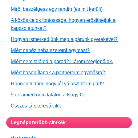
Miről beszélgess egy randin (és mit kerülj)
A közös célok fontossága: hogyan erősíthetjük a
kapcsolatunkat?
Hogyan ismerkedjünk meg a párunk gyerekével?
Miért nehéz néha szeretni egymást?
Miért nem találod a párod? Három meglepő ok.
Miért hasonlítanak a partnereim egymásra?
Honnan tudom, hogy jól választottam párt?
5 ok amiért nem találod a Nagy Őt
Összes társkereső cikk
Legnépszerűbb címkék