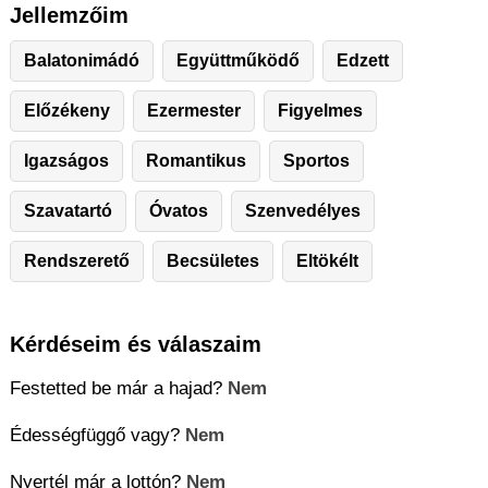
Jellemzőim
Balatonimádó
Együttműködő
Edzett
Előzékeny
Ezermester
Figyelmes
Igazságos
Romantikus
Sportos
Szavatartó
Óvatos
Szenvedélyes
Rendszerető
Becsületes
Eltökélt
Kérdéseim és válaszaim
Festetted be már a hajad?
Nem
Édességfüggő vagy?
Nem
Nyertél már a lottón?
Nem