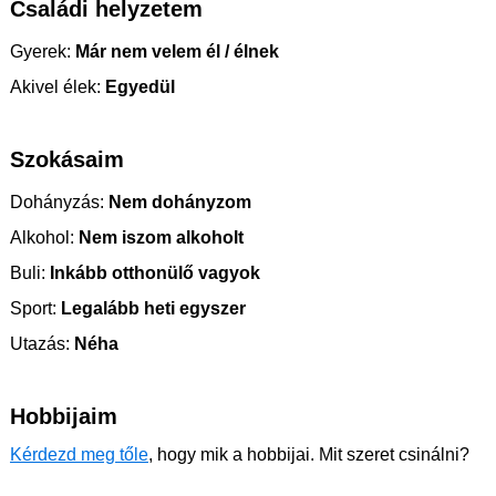
Családi helyzetem
Gyerek:
Már nem velem él / élnek
Akivel élek:
Egyedül
Szokásaim
Dohányzás:
Nem dohányzom
Alkohol:
Nem iszom alkoholt
Buli:
Inkább otthonülő vagyok
Sport:
Legalább heti egyszer
Utazás:
Néha
Hobbijaim
Kérdezd meg tőle
, hogy mik a hobbijai. Mit szeret csinálni?