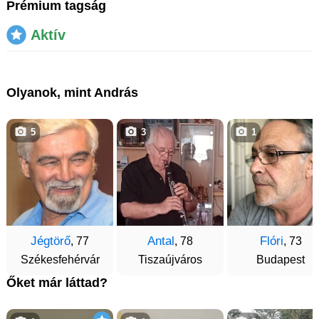
Prémium tagság
Aktív
Olyanok, mint András
5
3
1
Jégtörő
Antal
Flóri
, 77
, 78
, 73
Székesfehérvár
Tiszaújváros
Budapest
Őket már láttad?