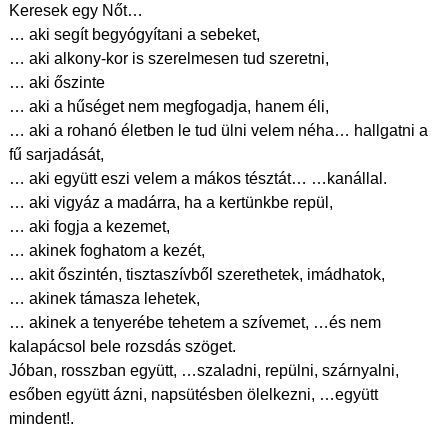
Keresek egy Nőt…
… aki segít begyógyítani a sebeket,
… aki alkony-kor is szerelmesen tud szeretni,
… aki őszinte
… aki a hűséget nem megfogadja, hanem éli,
… aki a rohanó életben le tud ülni velem néha… hallgatni a
fű sarjadását,
… aki együtt eszi velem a mákos tésztát… …kanállal.
… aki vigyáz a madárra, ha a kertünkbe repül,
… aki fogja a kezemet,
… akinek foghatom a kezét,
… akit őszintén, tisztaszívből szerethetek, imádhatok,
… akinek támasza lehetek,
… akinek a tenyerébe tehetem a szívemet, …és nem
kalapácsol bele rozsdás szöget.
Jóban, rosszban együtt, …szaladni, repülni, szárnyalni,
esőben együtt ázni, napsütésben ölelkezni, …együtt
mindent!.