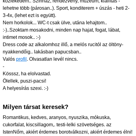
közlekedem.. Színház, rendezvény, múzeum, kiállítás -
lehetne több (párosan..). Sport, konditerem + úszás - heti 2-
3-4x, (lehet ezt is együtt).
Nem horkolok... WC-t csak ülve, utána lehajtom..
:-)..Szoktam mosakodni, minden nap hajat, fogat, lábat,
intimet mosok.. :-)
Dress code az alkalomhoz illő, a melós rucitól az öltöny-
nyakkendőig.. lakásban papucsban..
Valós
profil
. Olvasatlan levél nincs.
-
Kösssz, ha elolvastad.
Ölellek, puszi-pacsi!
A helyesírás szexi. :-)
Milyen társat keresek?
Romantikus, kedves, aranyos, nyuszika, mókuska,
cukorfalat, kiscsillagom,. testi-lelki szövetséges. az
IstenNőm, akiért érdemes borotválkozni, akiért érdemes élni!