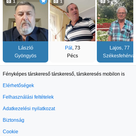
1
1
5
László
Pál
Lajos
, 73
, 77
Gyöngyös
Pécs
Székesfehérvá
Fényképes társkereső társkereső, társkeresés mobilon is
Elérhetőségek
Felhasználási feltételek
Adatkezelési nyilatkozat
Biztonság
Cookie