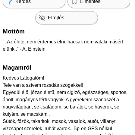
Kérdés
Elmentés
Elrejtés
Mottóm
"..Az életet nem érdemes élni, hacsak nem valaki másért
élünk.." - A. Einstein
Magamról
Kedves Látogatóm!
Tele van a szívem rozsdás szögekkel!
Egyedül élő, józan életű, nem cigiző, egészséges, sportos,
ápolt, magányos férfi vagyok. A gyerekeim szanaszét a
nagyvilágban, se családom, se barátok, se haverok, se
kutyám, se macskám..
Sütök, főzök, takarítok, mosok, vasalok, autót, villanyt,
vízcsapot szerelek, ruhát varrok.. Bp-en GPS nélkül