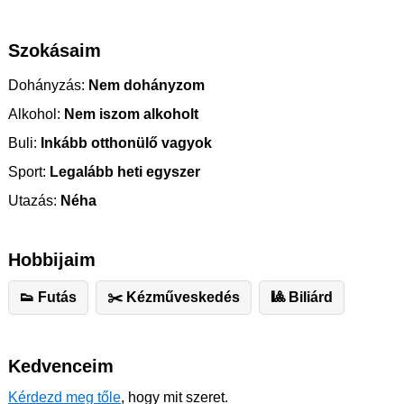
Szokásaim
Dohányzás:
Nem dohányzom
Alkohol:
Nem iszom alkoholt
Buli:
Inkább otthonülő vagyok
Sport:
Legalább heti egyszer
Utazás:
Néha
Hobbijaim
👟 Futás
✂️ ️Kézműveskedés
🎱 Biliárd
Kedvenceim
Kérdezd meg tőle
, hogy mit szeret.