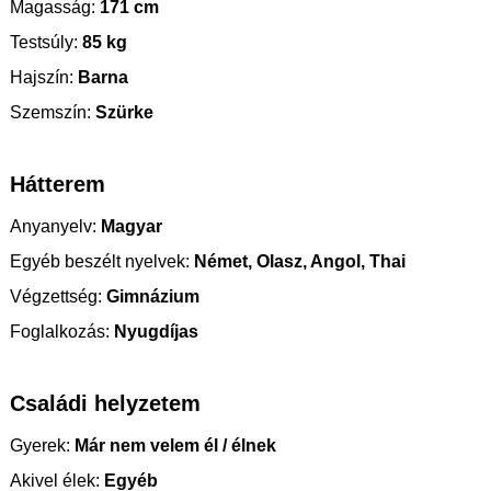
Magasság:
171 cm
Testsúly:
85 kg
Hajszín:
Barna
Szemszín:
Szürke
Hátterem
Anyanyelv:
Magyar
Egyéb beszélt nyelvek:
Német, Olasz, Angol, Thai
Végzettség:
Gimnázium
Foglalkozás:
Nyugdíjas
Családi helyzetem
Gyerek:
Már nem velem él / élnek
Akivel élek:
Egyéb