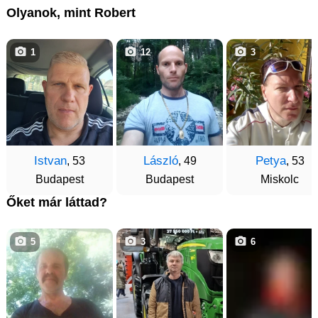
Olyanok, mint Robert
1
12
3
Istvan
László
Petya
, 53
, 49
, 53
Budapest
Budapest
Miskolc
Őket már láttad?
5
3
6