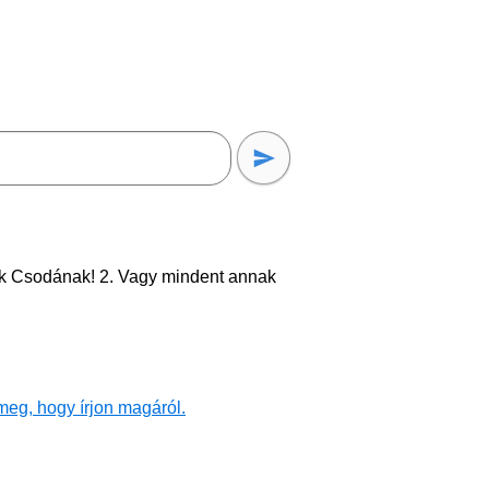
nk Csodának! 2. Vagy mindent annak
meg, hogy írjon magáról.