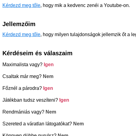
Kérdezd meg tőle
, hogy mik a kedvenc zenéi a Youtube-on.
Jellemzőim
Kérdezd meg tőle
, hogy milyen tulajdonságok jellemzik őt a l
Kérdéseim és válaszaim
Maximalista vagy?
Igen
Csaltak már meg?
Nem
Főznél a párodra?
Igen
Játékban tudsz veszíteni?
Igen
Rendmániás vagy?
Nem
Szereted a váratlan látogatókat?
Nem
Könnyen dühbe gurulsz?
Nem