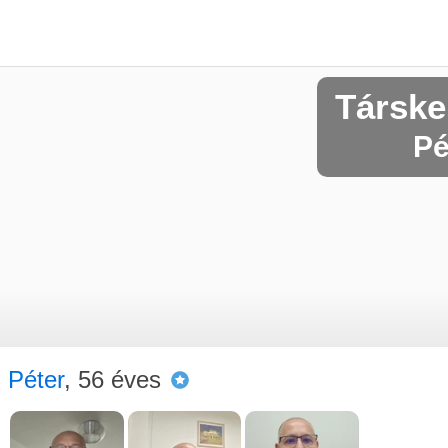
Társke
Pé
Péter
, 56 éves