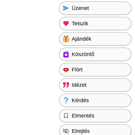
Üzenet
Tetszik
Ajándék
Köszöntő
Flört
Idézet
Kérdés
Elmentés
Elrejtés