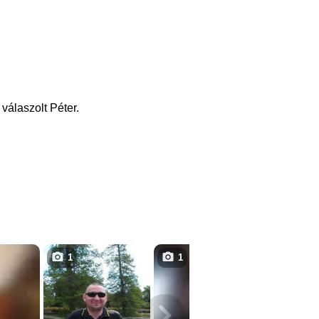
válaszolt Péter.
1
1
3