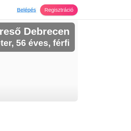
Belépés
Regisztráció
reső Debrecen
ter, 56 éves, férfi