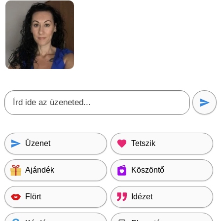
Üzenet
Tetszik
Ajándék
Köszöntő
Flört
Idézet