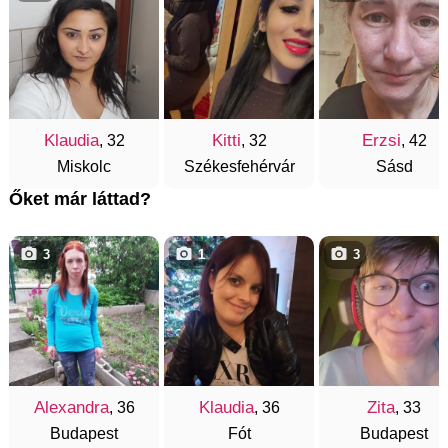
Klaudia
Kitti
Erzsi
, 32
, 32
, 42
Miskolc
Székesfehérvár
Sásd
Őket már láttad?
3
1
3
Alexandra
Klaudia
Zita
, 36
, 36
, 33
Budapest
Fót
Budapest