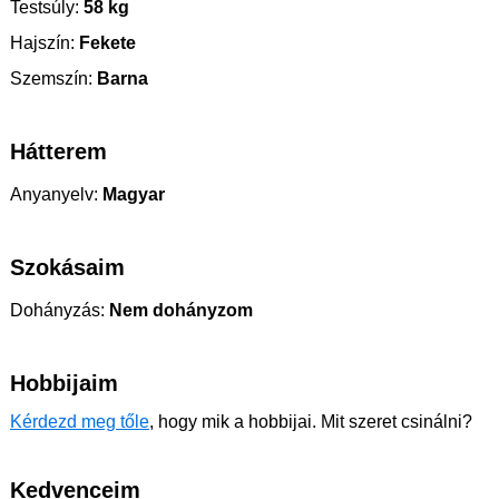
Testsúly:
58 kg
Hajszín:
Fekete
Szemszín:
Barna
Hátterem
Anyanyelv:
Magyar
Szokásaim
Dohányzás:
Nem dohányzom
Hobbijaim
Kérdezd meg tőle
, hogy mik a hobbijai. Mit szeret csinálni?
Kedvenceim