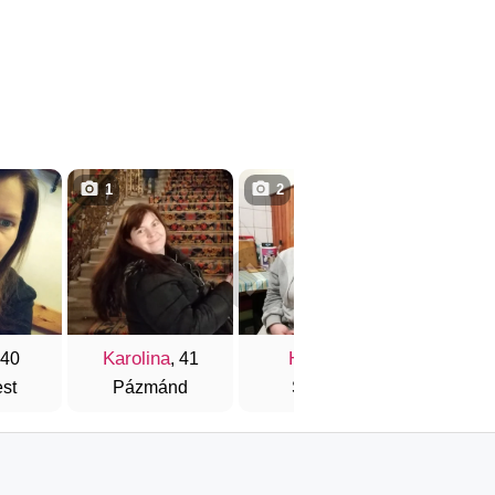
1
2
4
Karolina
Hedi
Tünd
 40
, 41
, 37
st
Pázmánd
Szeged
Gy