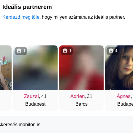
Ideális partnerem
Kérdezd meg tőle
, hogy milyen számára az ideális partner.
1
1
4
Zsuzsi
Adrien
Ágnes
, 41
, 31
,
Budapest
Barcs
Budape
skeresés mobilon is