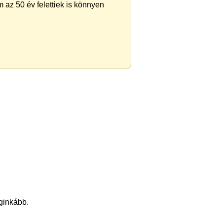
 az 50 év felettiek is könnyen
eginkább.