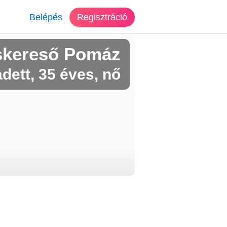
Belépés
Regisztráció
skereső Pomáz
dett, 35 éves, nő