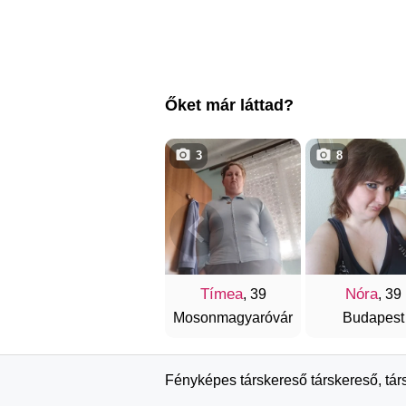
Őket már láttad?
3
8
Tímea
Nóra
, 39
, 39
Mosonmagyaróvár
Budapest
Fényképes társkereső társkereső, tár