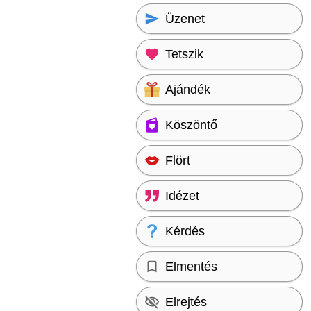
Üzenet
Tetszik
Ajándék
Köszöntő
Flört
Idézet
Kérdés
Elmentés
Elrejtés