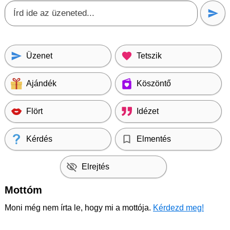
Üzenet
Tetszik
Ajándék
Köszöntő
Flört
Idézet
Kérdés
Elmentés
Elrejtés
Mottóm
Moni még nem írta le, hogy mi a mottója.
Kérdezd meg!