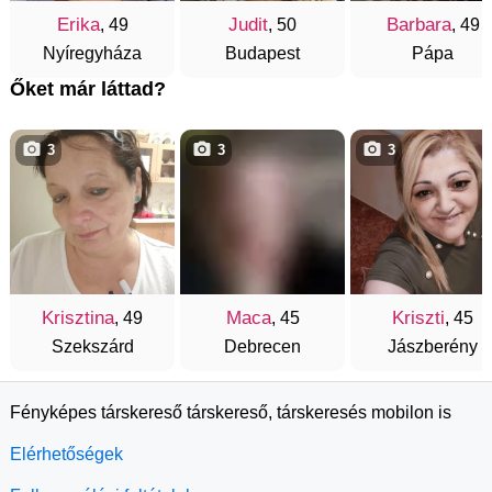
Erika
Judit
Barbara
, 49
, 50
, 49
Nyíregyháza
Budapest
Pápa
Őket már láttad?
3
3
3
Krisztina
Maca
Kriszti
, 49
, 45
, 45
Szekszárd
Debrecen
Jászberény
Fényképes társkereső társkereső, társkeresés mobilon is
Elérhetőségek