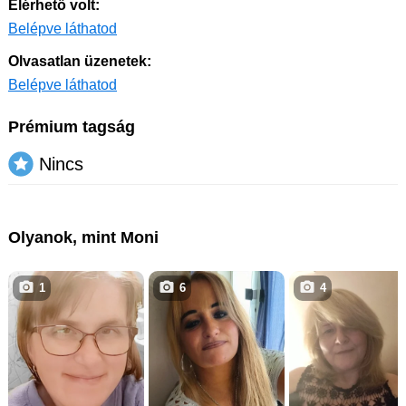
Elérhető volt:
Belépve láthatod
Olvasatlan üzenetek:
Belépve láthatod
Prémium tagság
Nincs
Olyanok, mint Moni
1
6
4