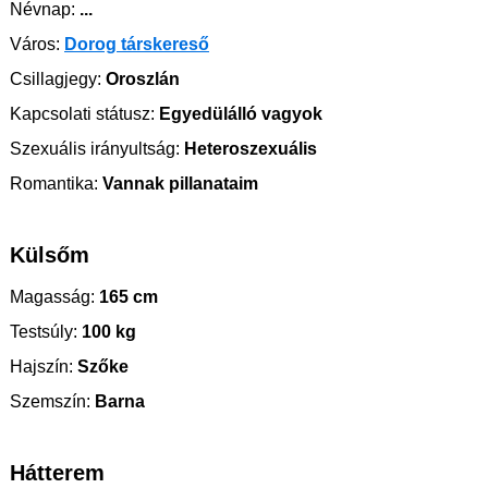
Névnap:
...
Város:
Dorog társkereső
Csillagjegy:
Oroszlán
Kapcsolati státusz:
Egyedülálló vagyok
Szexuális irányultság:
Heteroszexuális
Romantika:
Vannak pillanataim
Külsőm
Magasság:
165 cm
Testsúly:
100 kg
Hajszín:
Szőke
Szemszín:
Barna
Hátterem