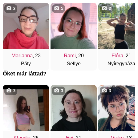
2
5
2
Marianna
Rami
Flóra
, 23
, 20
, 21
Páty
Sellye
Nyíregyháza
Őket már láttad?
3
3
3
Klaudia
Eni
Vicky
, 26
, 21
, 18