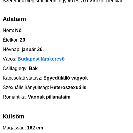
Szeretnék megismerkedni egy 40 és 70 év közötti férfival.
Adataim
Nem:
Nő
Életkor:
20
Névnap:
január 26.
Város:
Budapest társkereső
Csillagjegy:
Bak
Kapcsolati státusz:
Egyedülálló vagyok
Szexuális irányultság:
Heteroszexuális
Romantika:
Vannak pillanataim
Külsőm
Magasság:
162 cm