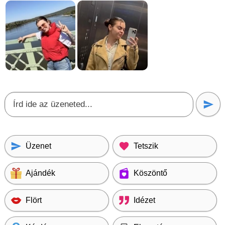
Üzenet
Tetszik
Ajándék
Köszöntő
Flört
Idézet