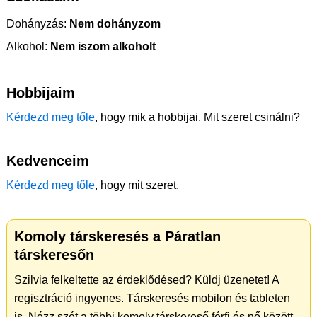
Dohányzás:
Nem dohányzom
Alkohol:
Nem iszom alkoholt
Hobbijaim
Kérdezd meg tőle
, hogy mik a hobbijai. Mit szeret csinálni?
Kedvenceim
Kérdezd meg tőle
, hogy mit szeret.
Komoly társkeresés a Páratlan
társkeresőn
Szilvia felkeltette az érdeklődésed? Küldj üzenetet! A
regisztráció ingyenes. Társkeresés mobilon és tableten
is. Nézz szét a többi komoly társkereső férfi és nő között.