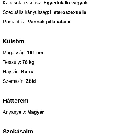
Kapcsolati státusz:
Egyedülálló vagyok
Szexuális irányultság:
Heteroszexuális
Romantika:
Vannak pillanataim
Külsőm
Magasság:
161 cm
Testsúly:
78 kg
Hajszín:
Barna
Szemszín:
Zöld
Hátterem
Anyanyelv:
Magyar
Szokásaim