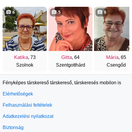
6
5
8
Katika
Gitta
Mária
, 73
, 64
, 65
Szolnok
Szentgotthárd
Csengőd
Fényképes társkereső társkereső, társkeresés mobilon is
Elérhetőségek
Felhasználási feltételek
Adatkezelési nyilatkozat
Biztonság