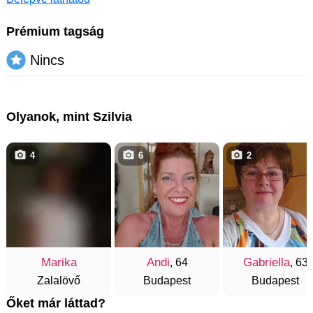
Prémium tagság
Nincs
Olyanok, mint Szilvia
4
6
2
Marika
Andi
Gabriella
, 64
, 63
Zalalövő
Budapest
Budapest
Őket már láttad?