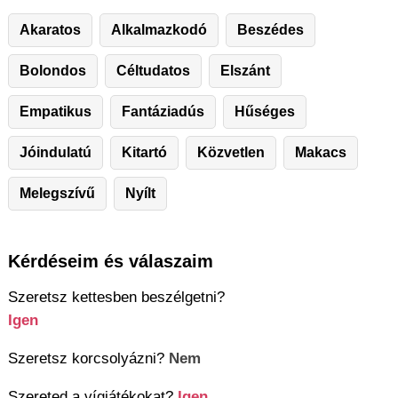
Akaratos
Alkalmazkodó
Beszédes
Bolondos
Céltudatos
Elszánt
Empatikus
Fantáziadús
Hűséges
Jóindulatú
Kitartó
Közvetlen
Makacs
Melegszívű
Nyílt
Kérdéseim és válaszaim
Szeretsz kettesben beszélgetni?
Igen
Szeretsz korcsolyázni?
Nem
Szereted a vígjátékokat?
Igen