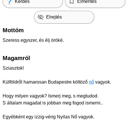
Kérdés
Elmentés
Elrejtés
Mottóm
Szeress egyszer, és élj öröké.
Magamról
Sziasztok!
Külföldről hamarosan Budapestre költöző
nő
vagyok.
Hogy milyen vagyok? Ismerj meg, s megtudod.
S általam magadat is jobban meg fogod ismerni..
Egyébként egy izzig-vérig Nyilas Nő vagyok.