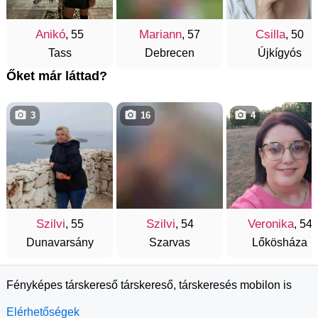
Anikó
Mariann
Csilla
, 55
, 57
, 50
Tass
Debrecen
Újkígyós
Őket már láttad?
3
16
4
Szilvi
Szilvi
Veronika
, 55
, 54
, 54
Dunavarsány
Szarvas
Lőkösháza
Fényképes társkereső társkereső, társkeresés mobilon is
Elérhetőségek