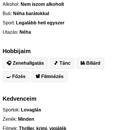
Alkohol:
Nem iszom alkoholt
Buli:
Néha barátokkal
Sport:
Legalább heti egyszer
Utazás:
Néha
Hobbijaim
🎧 Zenehallgatás
🎵 Tánc
🎱 Biliárd
🍳 Főzés
📽 Filmnézés
Kedvenceim
Sportok:
Lovaglás
Zenék:
Minden
Filmek:
Thriller, krimi, vigjáték