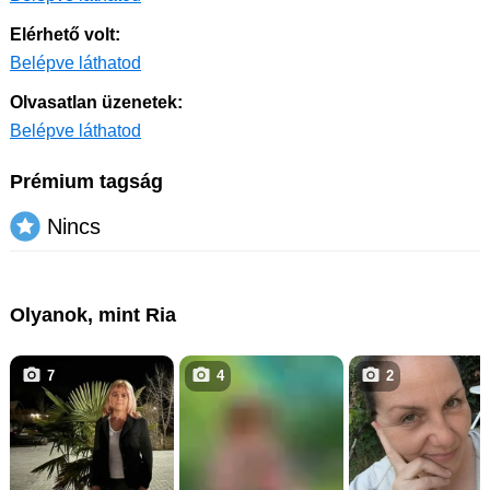
Elérhető volt:
Belépve láthatod
Olvasatlan üzenetek:
Belépve láthatod
Prémium tagság
Nincs
Olyanok, mint Ria
7
4
2