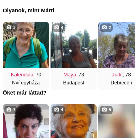
Olyanok, mint Márti
3
4
2
Kalendula
Maya
Judit
, 70
, 73
, 78
Nyíregyháza
Budapest
Debrecen
Őket már láttad?
3
4
5