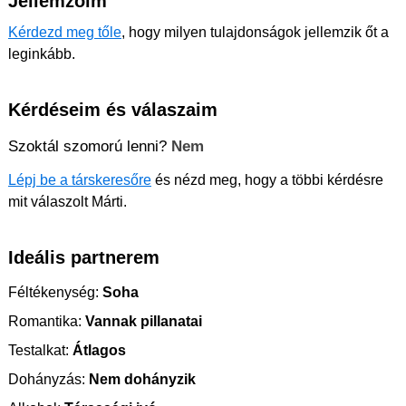
Jellemzőim
Kérdezd meg tőle
, hogy milyen tulajdonságok jellemzik őt a
leginkább.
Kérdéseim és válaszaim
Szoktál szomorú lenni?
Nem
Lépj be a társkeresőre
és nézd meg, hogy a többi kérdésre
mit válaszolt Márti.
Ideális partnerem
Féltékenység:
Soha
Romantika:
Vannak pillanatai
Testalkat:
Átlagos
Dohányzás:
Nem dohányzik