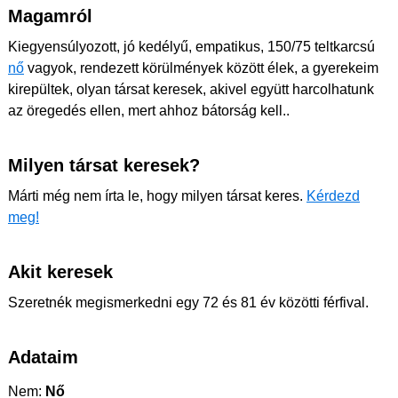
Magamról
Kiegyensúlyozott, jó kedélyű, empatikus, 150/75 teltkarcsú
nő
vagyok, rendezett körülmények között élek, a gyerekeim
kirepültek, olyan társat keresek, akivel együtt harcolhatunk
az öregedés ellen, mert ahhoz bátorság kell..
Milyen társat keresek?
Márti még nem írta le, hogy milyen társat keres.
Kérdezd
meg!
Akit keresek
Szeretnék megismerkedni egy 72 és 81 év közötti férfival.
Adataim
Nem:
Nő