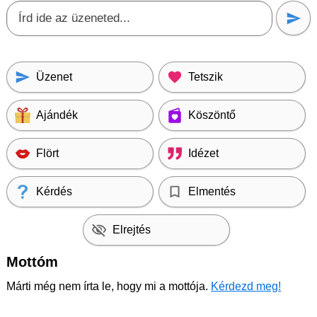
Üzenet
Tetszik
Ajándék
Köszöntő
Flört
Idézet
Kérdés
Elmentés
Elrejtés
Mottóm
Márti még nem írta le, hogy mi a mottója.
Kérdezd meg!