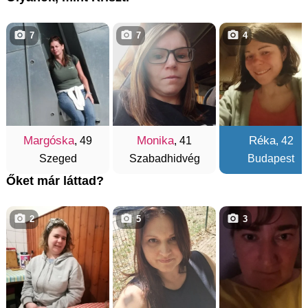
7
7
4
Margóska
Monika
Réka
, 49
, 41
, 42
Szeged
Szabadhidvég
Budapest
Őket már láttad?
2
5
3