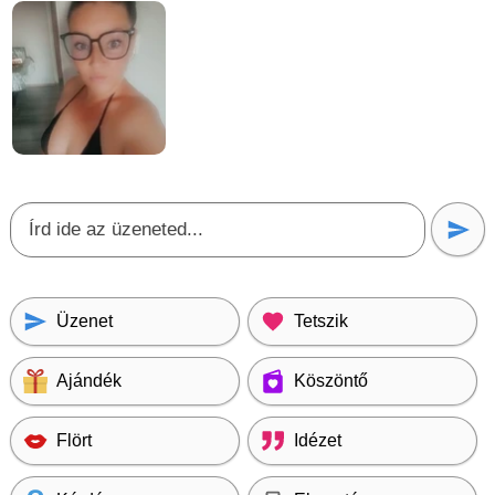
Üzenet
Tetszik
Ajándék
Köszöntő
Flört
Idézet