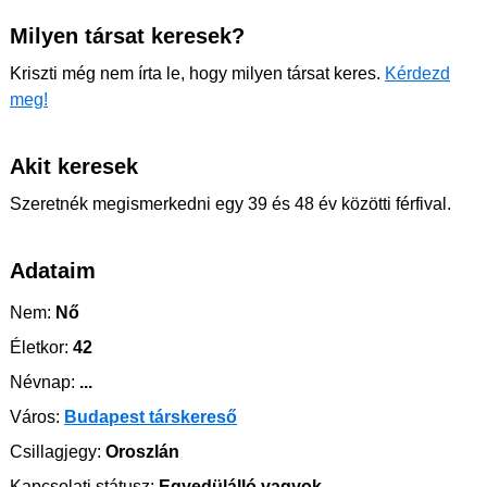
Milyen társat keresek?
Kriszti még nem írta le, hogy milyen társat keres.
Kérdezd
meg!
Akit keresek
Szeretnék megismerkedni egy 39 és 48 év közötti férfival.
Adataim
Nem:
Nő
Életkor:
42
Névnap:
...
Város:
Budapest társkereső
Csillagjegy:
Oroszlán
Kapcsolati státusz:
Egyedülálló vagyok