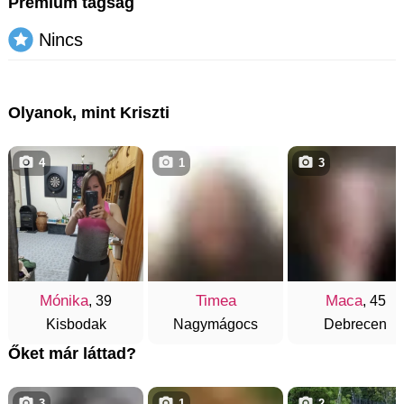
Prémium tagság
Nincs
Olyanok, mint Kriszti
4
1
3
Mónika
Timea
Maca
, 39
, 45
Kisbodak
Nagymágocs
Debrecen
Őket már láttad?
3
1
2