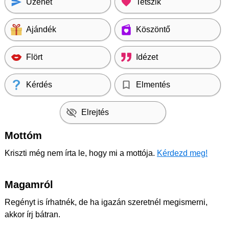
Üzenet
Tetszik
Ajándék
Köszöntő
Flört
Idézet
Kérdés
Elmentés
Elrejtés
Mottóm
Kriszti még nem írta le, hogy mi a mottója.
Kérdezd meg!
Magamról
Regényt is írhatnék, de ha igazán szeretnél megismerni,
akkor írj bátran.