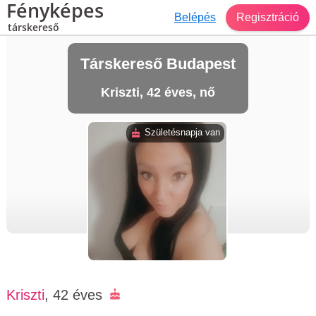
Fényképes
Belépés
Regisztráció
társkereső
Társkereső Budapest
Kriszti, 42 éves, nő
Születésnapja van
Kriszti
, 42 éves