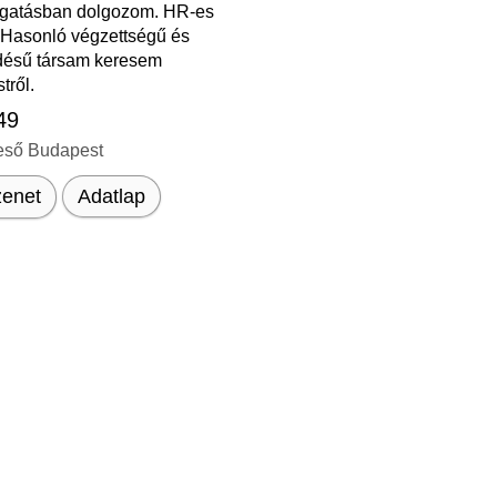
gatásban dolgozom. HR-es
 Hasonló végzettségű és
désű társam keresem
tről.
 49
eső Budapest
enet
Adatlap