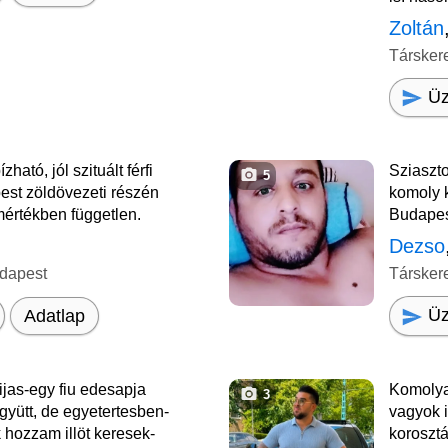
Zoltán
Társker
Üz
ható, jól szituált férfi
Sziaszt
5
est zöldövezeti részén
komoly 
 mértékben független.
Budape
Dezso
dapest
Társker
Üz
Adatlap
jas-egy fiu edesapja
Komolya
3
yütt, de egyetertesben-
vagyok i
hozzam illöt keresek-
koroszt