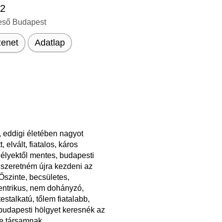
32
eső Budapest
enet
Adatlap
 eddigi életében nagyot
, elvált, fiatalos, káros
élyektől mentes, budapesti
t szeretném újra kezdeni az
Őszinte, becsületes,
entrikus, nem dohányzó,
testalkatú, tőlem fiatalabb,
budapesti hölgyet keresnék az
e társamnak.