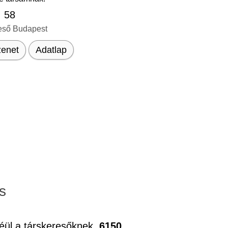
, 58
eső Budapest
enet
Adatlap
s
éül a társkeresőknek.
6150