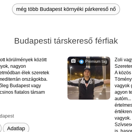
még több Budapest környéki párkereső nő
Budapesti társkereső férfiak
tt körülmények között
Zoli va
4
Prémium tag
gyok, nagyon
Szerete
etmódban élek szeretek
A közös 
 mediterrán országokba.
Töményt
őleg Budapest vagy
vagyok 
csinos fiatalos társam
agyon te
autóm...
értelmes
értékren
dapest
vagyok.
Szívses
Adatlap
is. haso