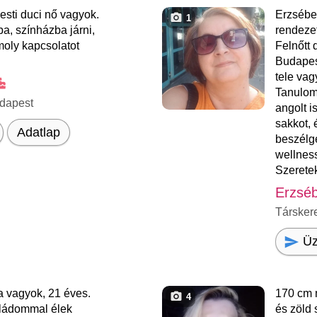
sti duci nő vagyok.
Erzsébe
1
a, színházba járni,
rendezet
moly kapcsolatot
Felnőtt
Budapes
tele vag
Tanulom
dapest
angolt i
sakkot, 
Adatlap
beszélge
wellness
Szeretek
Erzsé
Társker
Üz
 vagyok, 21 éves.
170 cm 
4
aládommal élek
és zöld