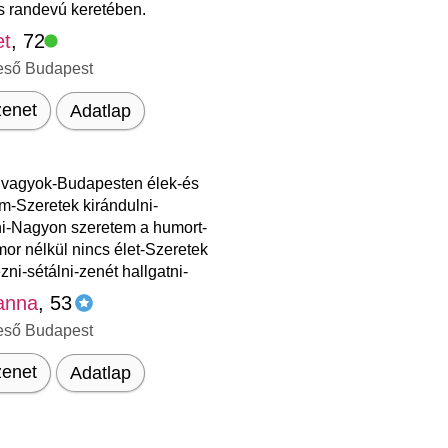
s randevú keretében.
et
, 72
eső Budapest
enet
Adatlap
 vagyok-Budapesten élek-és
m-Szeretek kirándulni-
ni-Nagyon szeretem a humort-
or nélkül nincs élet-Szeretek
ézni-sétálni-zenét hallgatni-
anna
, 53
eső Budapest
enet
Adatlap