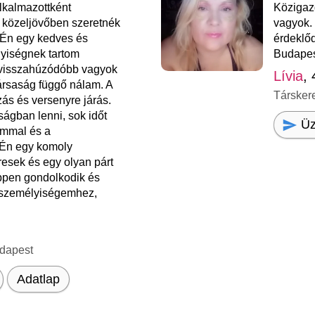
lkalmazottként
Közigaz
 közeljövőben szeretnék
vagyok.
 Én egy kedves és
érdeklő
yiségnek tartom
Budapes
 visszahúzódóbb vagyok
Lívia
,
ársaság függő nálam. A
Társker
ás és versenyre járás.
ságban lenni, sok időt
Üz
aimmal és a
Én egy komoly
resek és egy olyan párt
ppen gondolkodik és
 személyiségemhez,
dapest
Adatlap