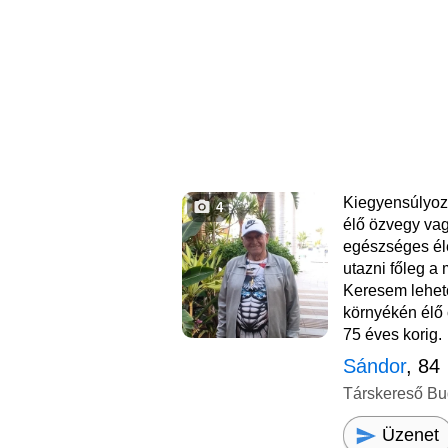
Kiegyensúlyozo
4
élő özvegy va
egészséges él
utazni főleg a
Keresem lehet
környékén élő 
75 éves korig.
Sándor
, 84
Társkereső Bu
Üzenet