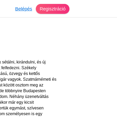
Belépés
Regisztráció
 sétálni, kirándulni, és új
 felfedezni. Székely
ású, özvegy és kettős
lgár vagyok. Szatmárnémeti és
t között osztom meg az
 de többnyire Budapesten
odom. Néhány üzenetváltás
ikor már egy kicsit
rtük egymást, szívesen
zom személyesen is egy