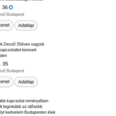
, 36
eső Budapest
enet
Adatlap
ok Dezső 35éves vagyok
kapcsolattot keresek
sten
, 35
eső Budapest
enet
Adatlap
bb kapcsolat reményében
tt leginkább az idősebb
ályt kedvelem Budapesten élek