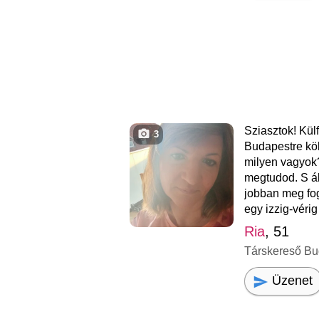
Sziasztok! Kül
3
Budapestre kö
milyen vagyok?
megtudod. S á
jobban meg fo
egy izzig-véri
Ria
, 51
Társkereső Bu
Üzenet