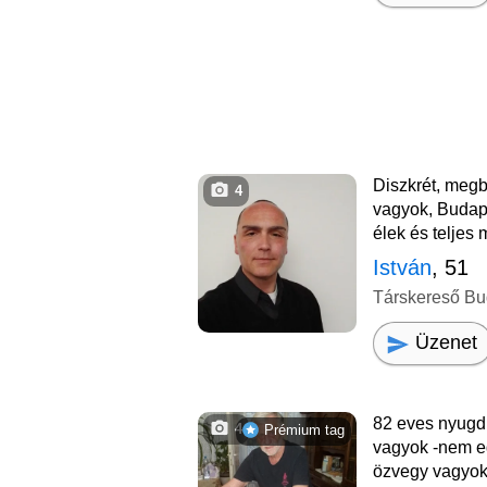
Diszkrét, megbíz
4
vagyok, Budap
élek és teljes
István
, 51
Társkereső Bu
Üzenet
82 eves nyugdi
4
Prémium tag
vagyok -nem eg
özvegy vagyok 