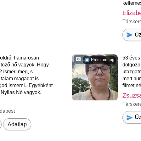
kelleme
Elizab
Társker
Üz
földről hamarosan
53 éves
16
Prémium tag
ltöző nő vagyok. Hogy
dolgozo
 Ismerj meg, s
utazgat
ltalam magadat is
mert hum
god ismerni.. Egyébként
filmet n
g Nyilas Nő vagyok.
Zsuzs
Társker
dapest
Üz
Adatlap