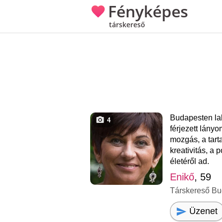
Fényképes
társkereső
Budapesten lak
4
férjezett lányo
mozgás, a tart
kreativitás, a 
életéről ad.
Enikő
, 59
Társkereső Bu
Üzenet