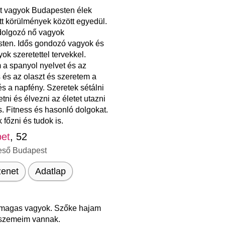
t vagyok Budapesten élek
t körülmények között egyedül.
 dolgozó nő vagyok
ten. Idős gondozó vagyok és
yok szeretettel tervekkel.
 a spanyol nyelvet és az
s és az olaszt és szeretem a
és a napfény. Szeretek sétálni
tni és élvezni az életet utazni
. Fitness és hasonló dolgokat.
 főzni és tudok is.
bet
, 52
eső Budapest
enet
Adatlap
magas vagyok. Szőke hajam
 szemeim vannak.