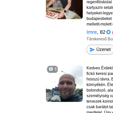
regenföiskolat
kartyazni seta
helyeket-legye
budapestieket
melletit-molett
Imre
, 82
Társkereső Bu
Üzenet
Kedves Érdekl
3
fickó keresi par
hosszú távra. 
környékén. Éle
bolondozó, ala
személyiség v
tervezek komol
csak barátot t
megfelel. Úgy