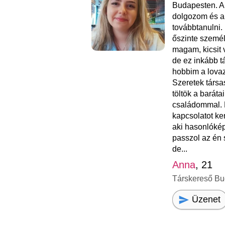
Budapesten. A
dolgozom és a
továbbtanulni.
őszinte személ
magam, kicsit
de ez inkább t
hobbim a lovaz
Szeretek társa
töltök a barát
családommal. 
kapcsolatot ke
aki hasonlóké
passzol az én
de...
Anna
, 21
Társkereső Bu
Üzenet