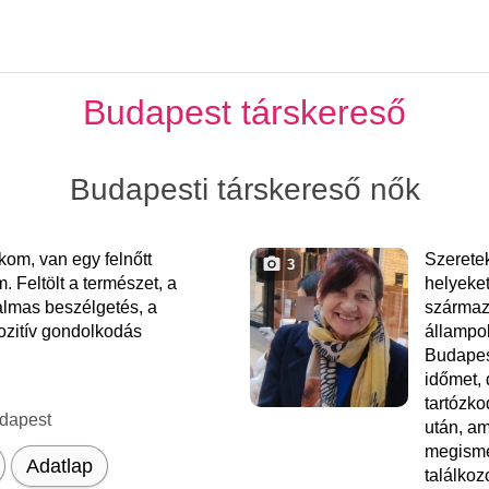
Budapest társkereső
Budapesti társkereső nők
om, van egy felnőtt
Szeretek
3
m. Feltölt a természet, a
helyeket
almas beszélgetés, a
származ
pozitív gondolkodás
állampo
Budapes
időmet,
tartózk
dapest
után, am
megisme
Adatlap
találko