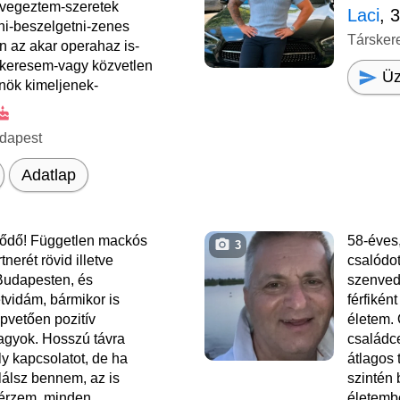
 vegeztem-szeretek
Laci
, 
lni-beszelgetni-zenes
Társker
n az akar operahaz is-
 keresem-vagy közvetlen
Üz
 nök kimeljenek-
dapest
Adatlap
ődő! Független mackós
58-éves,
3
tnerét rövid illetve
csalódott
Budapesten, és
szenved
tvidám, bármikor is
férfikén
pvetően pozitív
életem. 
agyok. Hosszú távra
családc
y kapcsolatot, de ha
átlagos 
alálsz bennem, az is
szintén 
 érzem, minden
életemb