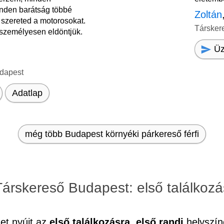
inden barátság többé
Zoltán
a szereted a motorosokat.
Társker
s személyesen eldöntjük.
Üz
dapest
Adatlap
még több Budapest környéki párkereső férfi
Társkereső Budapest: első találkozá
et nyújt az
első találkozásra, első randi
helyszín