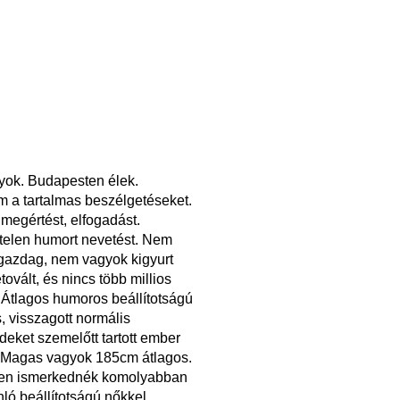
gyok. Budapesten élek.
m a tartalmas beszélgetéseket.
megértést, elfogadást.
elen humort nevetést. Nem
gazdag, nem vagyok kigyurt
tovált, és nincs több millios
 Átlagos humoros beállítotságú
, visszagott normális
deket szemelőtt tartott ember
 Magas vagyok 185cm átlagos.
en ismerkednék komolyabban
nló beállítotságú nőkkel.