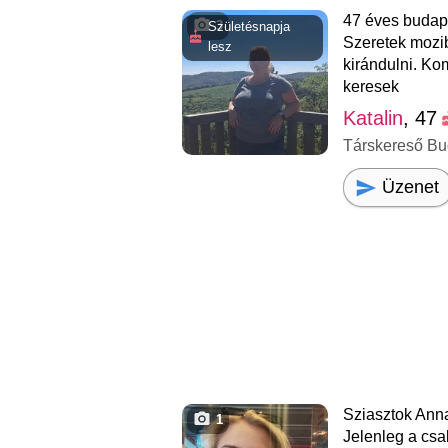
47 éves budape
3
Születésnapja
Szeretek mozib
lesz
kirándulni. Ko
keresek
Katalin
, 47
Társkereső Bu
Üzenet
Sziasztok Anna
1
Jelenleg a cs