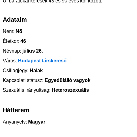
Új barátokat keresek 43 és 90 éves kor között.
Adataim
Nem:
Nő
Életkor:
46
Névnap:
július 26.
Város:
Budapest társkereső
Csillagjegy:
Halak
Kapcsolati státusz:
Egyedülálló vagyok
Szexuális irányultság:
Heteroszexuális
Hátterem
Anyanyelv:
Magyar