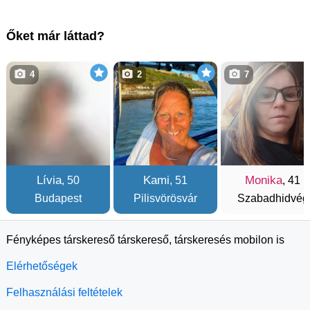
Őket már láttad?
4
2
7
Lívia
Kami
Monika
, 50
, 51
, 41
Budapest
Pilisvörösvár
Szabadhidvég
Fényképes társkereső társkereső, társkeresés mobilon is
Elérhetőségek
Felhasználási feltételek