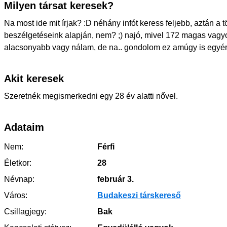
Milyen társat keresek?
Na most ide mit írjak? :D néhány infót keress feljebb, aztán a t
beszélgetéseink alapján, nem? ;) najó, mivel 172 magas vagy
alacsonyabb vagy nálam, de na.. gondolom ez amúgy is egyér
Akit keresek
Szeretnék megismerkedni egy 28 év alatti nővel.
Adataim
Nem:
Férfi
Életkor:
28
Névnap:
február 3.
Város:
Budakeszi társkereső
Csillagjegy:
Bak