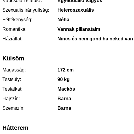
Kapcsolati státusz:
Egyedülálló vagyok
Szexuális irányultság:
Heteroszexuális
Féltékenység:
Néha
Romantika:
Vannak pillanataim
Háziállat:
Nincs és nem gond ha neked van
Külsőm
Magasság:
172 cm
Testsúly:
90 kg
Testalkat:
Mackós
Hajszín:
Barna
Szemszín:
Barna
Hátterem