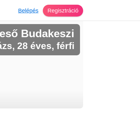
Belépés
Regisztráció
reső Budakeszi
zs, 28 éves, férfi