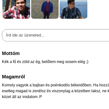
Mottóm
Kék a fű és zöld az ég, belőlem meg sosem elég ;)
Magamról
Komoly vagyok a bajban és poénkodós békeidőben. Ha hozzá
esetleg magad is zenélsz és viszonylag a közelben laksz, ne k
közel áll az irodalom :P