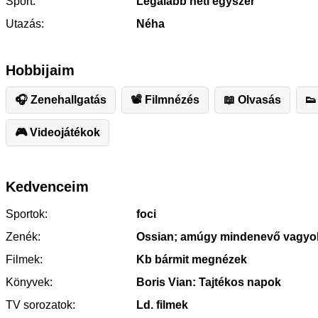
Sport:
Legalább heti egyszer
Utazás:
Néha
Hobbijaim
🎧 Zenehallgatás
📽 Filmnézés
📖 Olvasás
👟
🎮 Videojátékok
Kedvenceim
Sportok:
foci
Zenék:
Ossian; amúgy mindenevő vagyo
Filmek:
Kb bármit megnézek
Könyvek:
Boris Vian: Tajtékos napok
TV sorozatok:
Ld. filmek