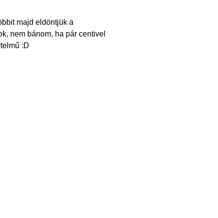
öbbit majd eldöntjük a
ok, nem bánom, ha pár centivel
telmű :D