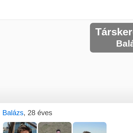
Társke
Balá
Balázs
, 28 éves