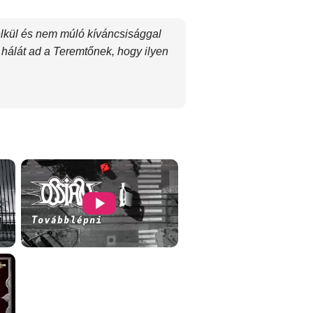
élkül és nem múló kíváncsisággal
 hálát ad a Teremtőnek, hogy ilyen