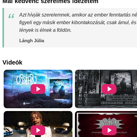
Mai kedvenc szerelmes idézetem
Azt hívják szerelemnek, amikor az ember fenntartás n
figyeli egy másik ember kibontakozását, csak ámul, és
lények is élnek a földön.
Lángh Júlia
Videók