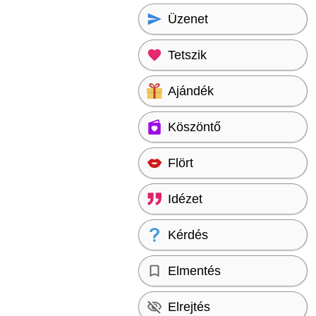
Üzenet
Tetszik
Ajándék
Köszöntő
Flört
Idézet
Kérdés
Elmentés
Elrejtés