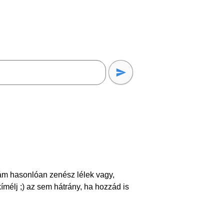
m hasonlóan zenész lélek vagy,
ímélj ;) az sem hátrány, ha hozzád is