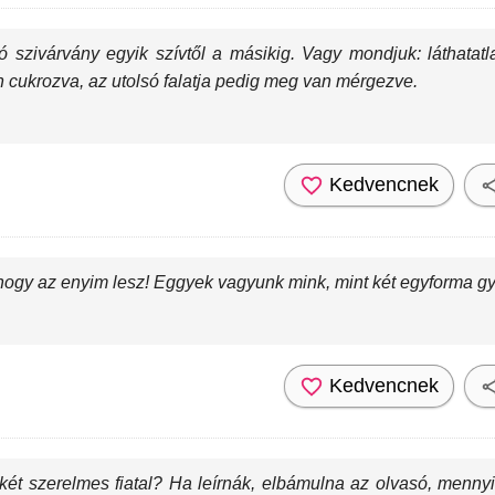
ó szivárvány egyik szívtől a másikig. Vagy mondjuk: láthatatla
 cukrozva, az utolsó falatja pedig meg van mérgezve.
Kedvencnek
hogy az enyim lesz! Eggyek vagyunk mink, mint két egyforma gye
Kedvencnek
 két szerelmes fiatal? Ha leírnák, elbámulna az olvasó, mennyi