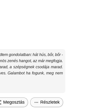
em gondolatban: hát hús, bőr, bőr -
ülönös zenés hangot, az már megfogja.
 marad, a szépségnek csodája marad.
dves. Galambot ha fogunk, meg nem
Megosztás
Részletek