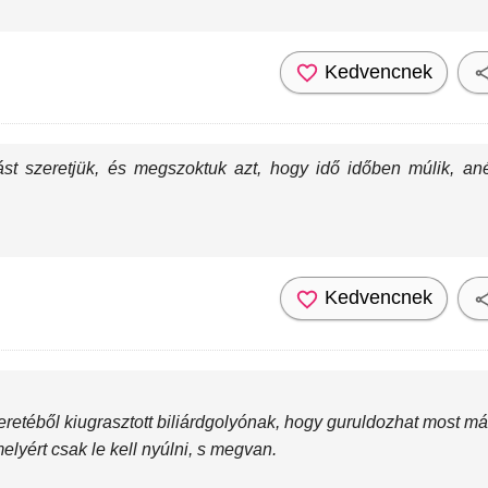
Kedvencnek
t szeretjük, és megszoktuk azt, hogy idő időben múlik, ané
Kedvencnek
etéből kiugrasztott biliárdgolyónak, hogy guruldozhat most már,
elyért csak le kell nyúlni, s megvan.