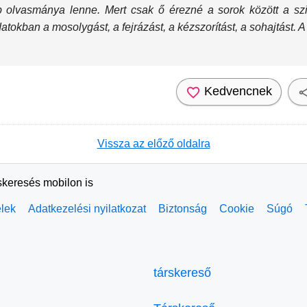
b olvasmánya lenne. Mert csak ő érezné a sorok között a sz
tokban a mosolygást, a fejrázást, a kézszorítást, a sohajtást. A
Kedvencnek
Vissza az előző oldalra
skeresés mobilon is
elek
Adatkezelési nyilatkozat
Biztonság
Cookie
Súgó
társkereső