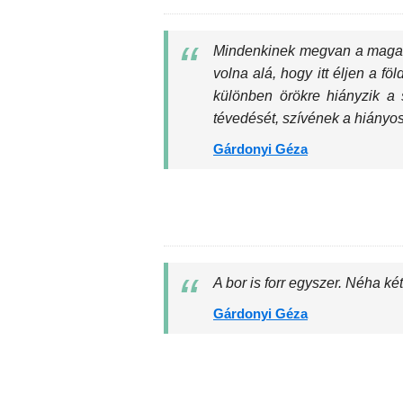
Mindenkinek megvan a maga tár
volna alá, hogy itt éljen a f
különben örökre hiányzik a 
tévedését, szívének a hiányo
Gárdonyi Géza
A bor is forr egyszer. Néha két
Gárdonyi Géza