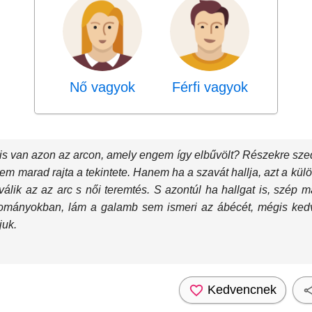
Nő vagyok
Férfi vagyok
is van azon az arcon, amely engem így elbűvölt? Részekre szedt
 nem marad rajta a tekintete. Hanem ha a szavát hallja, azt a k
álik az az arc s női teremtés. S azontúl ha hallgat is, szép
udományokban, lám a galamb sem ismeri az ábécét, mégis ke
juk.
Kedvencnek