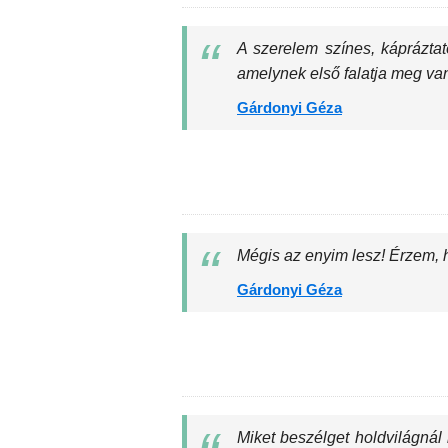
A szerelem színes, kápráztat
amelynek első falatja meg van
Gárdonyi Géza
Mégis az enyim lesz! Érzem, 
Gárdonyi Géza
Miket beszélget holdvilágnál