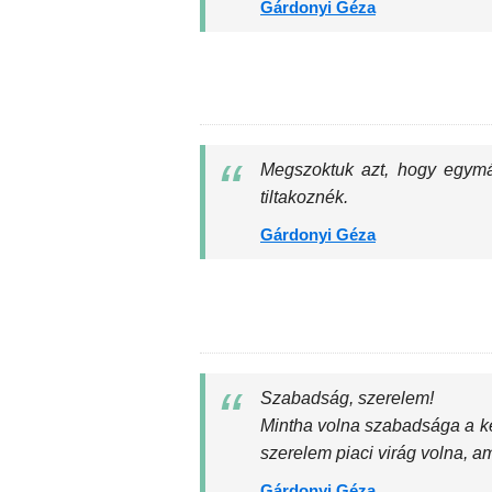
Gárdonyi Géza
Megszoktuk azt, hogy egymás
tiltakoznék.
Gárdonyi Géza
Szabadság, szerelem!
Mintha volna szabadsága a ker
szerelem piaci virág volna, am
Gárdonyi Géza