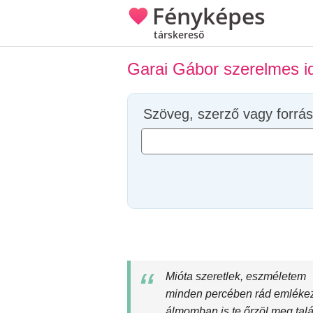
Fényképes
társkereső
Garai Gábor szerelmes i
Szöveg, szerző vagy forrás
Mióta szeretlek, eszméletem
minden percében rád emléke
álmomban is te őrzöl meg talá