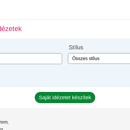
dézetek
Stílus
Saját idézetet készítek
zem,
n,