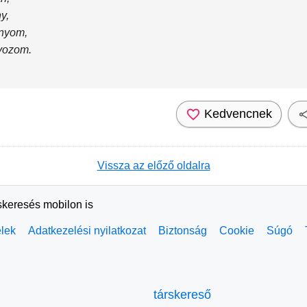
y,
onyom,
ávozom.
Kedvencnek
Vissza az előző oldalra
skeresés mobilon is
elek
Adatkezelési nyilatkozat
Biztonság
Cookie
Súgó
társkereső