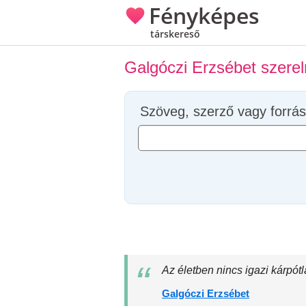
Fényképes
társkereső
Galgóczi Erzsébet szere
Szöveg, szerző vagy forrás
Az életben nincs igazi kárpót
Galgóczi Erzsébet