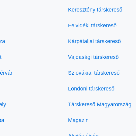
Keresztény társkereső
Felvidéki társkereső
za
Kárpátaljai társkereső
t
Vajdasági társkereső
érvár
Szlovákiai társkereső
Londoni társkereső
ely
Társkereső Magyarország
ba
Magazin
Akciós újság