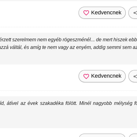
Kedvencnek
 érzett szerelmem nem egyéb rögeszménél... de mert hiszek eb
azzá váltál, és amíg te nem vagy az enyém, addig semmi sem az
Kedvencnek
d, átível az évek szakadéka fölött. Minél nagyobb mélység fö