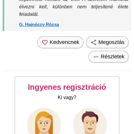
élvezni kell, különben nem teljesítené élete
feladatát.
G. Hajnóczy Rózsa
Kedvencnek
Megosztás
Részletek
Ingyenes regisztráció
Ki vagy?