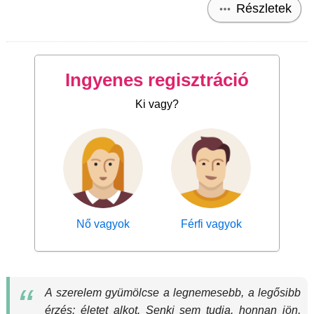
Részletek
Ingyenes regisztráció
Ki vagy?
Nő vagyok
Férfi vagyok
A szerelem gyümölcse a legnemesebb, a legősibb
érzés: életet alkot. Senki sem tudja, honnan jön,