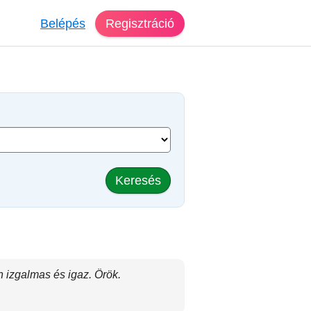
Belépés
Regisztráció
Keresés
n izgalmas és igaz. Örök.