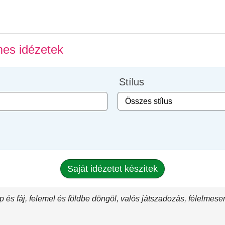
es idézetek
Stílus
Saját idézetet készítek
 és fáj, felemel és földbe döngöl, valós játszadozás, félelmese