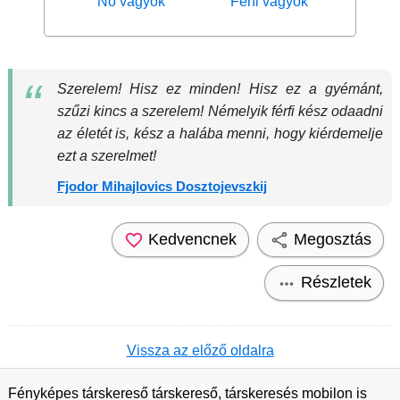
Nő vagyok
Férfi vagyok
Szerelem! Hisz ez minden! Hisz ez a gyémánt,
szűzi kincs a szerelem! Némelyik férfi kész odaadni
az életét is, kész a halába menni, hogy kiérdemelje
ezt a szerelmet!
Fjodor Mihajlovics Dosztojevszkij
Kedvencnek
Megosztás
Részletek
Vissza az előző oldalra
Fényképes társkereső társkereső, társkeresés mobilon is