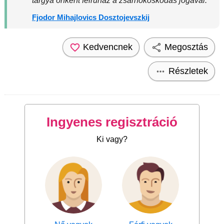
tárgya önként felruház a zsarnokoskodás jogával.
Fjodor Mihajlovics Dosztojevszkij
Kedvencnek
Megosztás
Részletek
Ingyenes regisztráció
Ki vagy?