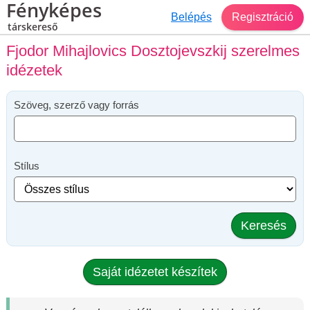
Fényképes
Belépés
Regisztráció
társkereső
Fjodor Mihajlovics Dosztojevszkij szerelmes
idézetek
Szöveg, szerző vagy forrás
Stílus
Keresés
Saját idézetet készítek