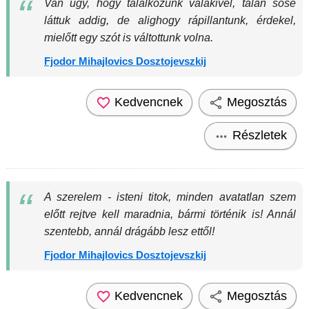
Van úgy, hogy találkozunk valakivel, talán sose
láttuk addig, de alighogy rápillantunk, érdekel,
mielőtt egy szót is váltottunk volna.
Fjodor Mihajlovics Dosztojevszkij
Kedvencnek
Megosztás
Részletek
A szerelem - isteni titok, minden avatatlan szem
előtt rejtve kell maradnia, bármi történik is! Annál
szentebb, annál drágább lesz ettől!
Fjodor Mihajlovics Dosztojevszkij
Kedvencnek
Megosztás