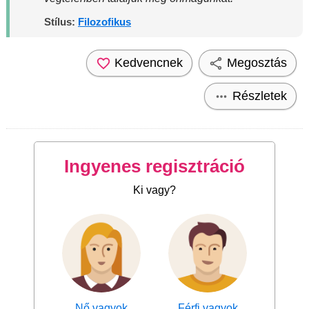
Stílus:
Filozofikus
Kedvencnek
Megosztás
Részletek
Ingyenes regisztráció
Ki vagy?
Nő vagyok
Férfi vagyok