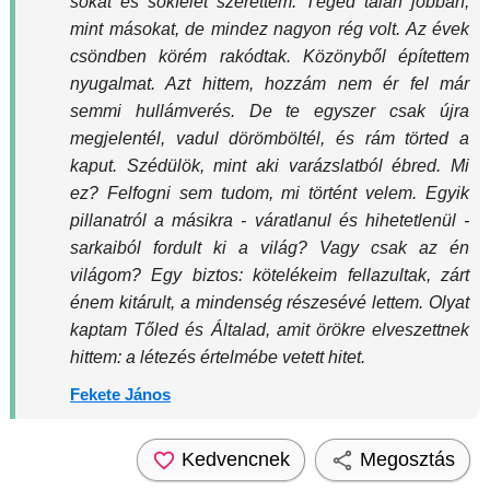
sokat és sokfélét szerettem. Téged talán jobban,
mint másokat, de mindez nagyon rég volt. Az évek
csöndben körém rakódtak. Közönyből építettem
nyugalmat. Azt hittem, hozzám nem ér fel már
semmi hullámverés. De te egyszer csak újra
megjelentél, vadul dörömböltél, és rám törted a
kaput. Szédülök, mint aki varázslatból ébred. Mi
ez? Felfogni sem tudom, mi történt velem. Egyik
pillanatról a másikra - váratlanul és hihetetlenül -
sarkaiból fordult ki a világ? Vagy csak az én
világom? Egy biztos: kötelékeim fellazultak, zárt
énem kitárult, a mindenség részesévé lettem. Olyat
kaptam Tőled és Általad, amit örökre elveszettnek
hittem: a létezés értelmébe vetett hitet.
Fekete János
Kedvencnek
Megosztás