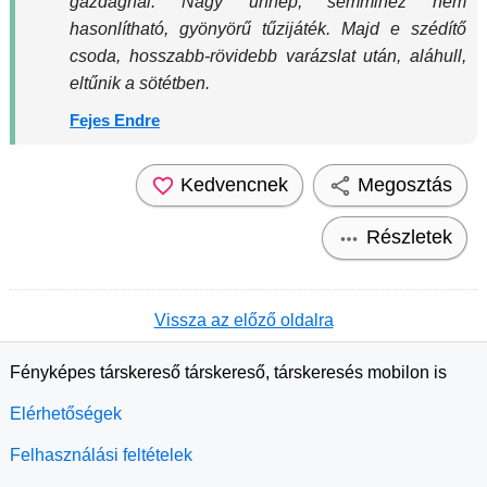
gazdagnál. Nagy ünnep, semmihez nem
hasonlítható, gyönyörű tűzijáték. Majd e szédítő
csoda, hosszabb-rövidebb varázslat után, aláhull,
eltűnik a sötétben.
Fejes Endre
Kedvencnek
Megosztás
Részletek
Vissza az előző oldalra
Fényképes társkereső társkereső, társkeresés mobilon is
Elérhetőségek
Felhasználási feltételek