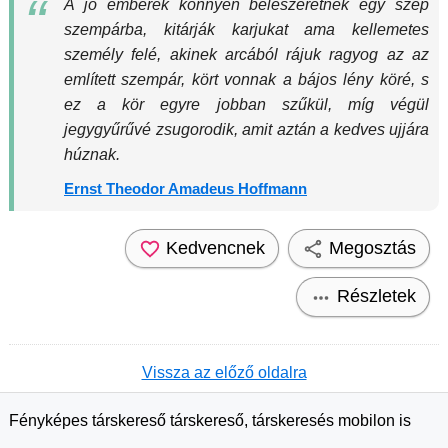
A jó emberek könnyen beleszeretnek egy szép
szempárba, kitárják karjukat ama kellemetes
személy felé, akinek arcából rájuk ragyog az az
említett szempár, kört vonnak a bájos lény köré, s
ez a kör egyre jobban szűkül, míg végül
jegygyűrűvé zsugorodik, amit aztán a kedves ujjára
húznak.
Ernst Theodor Amadeus Hoffmann
Kedvencnek
Megosztás
Részletek
Vissza az előző oldalra
Fényképes társkereső társkereső, társkeresés mobilon is