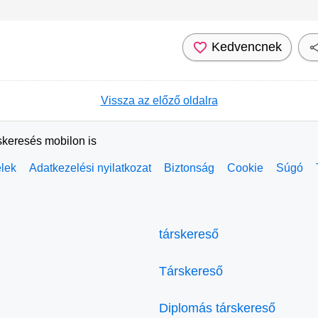
Kedvencnek
Vissza az előző oldalra
skeresés mobilon is
elek
Adatkezelési nyilatkozat
Biztonság
Cookie
Súgó
társkereső
Társkereső
Diplomás társkereső