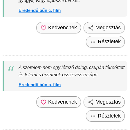
gyógyít, vagy elpusztít minket.
Eredendő bűn c. film
Kedvencnek
Megosztás
Részletek
A szerelem nem egy létező dolog, csupán félreértett
és felemás érzelmek összevisszasága.
Eredendő bűn c. film
Kedvencnek
Megosztás
Részletek