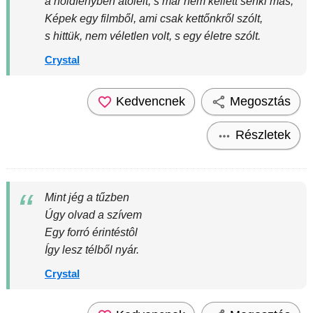
a holdfényben átölelt, s már nem kellett senki más,
Képek egy filmből, ami csak kettőnkről szólt,
s hittük, nem véletlen volt, s egy életre szólt.
Crystal
Kedvencnek
Megosztás
Részletek
Mint jég a tűzben
Úgy olvad a szívem
Egy forró érintéstôl
Így lesz télből nyár.
Crystal