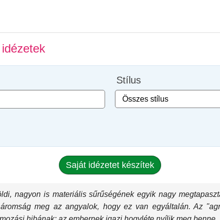
 idézetek
Stílus
Saját idézetet készítek
öldi, nagyon is materiális sűrűségének egyik nagy megtapaszt
tháromság meg az angyalok, hogy ez van egyáltalán. Az "ag
amozási hibának: az embernek igazi hogyléte nyílik meg benne.