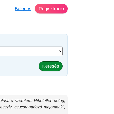
Belépés
Regisztráció
Keresés
alása a szerelem. Hihetetlen dolog,
resszív, csúcsragadozó majomnak",