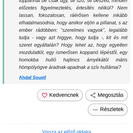
toppanhat be csak úgy, se szó, se beszéd, minden
előzetes figyelmeztetés, értesítés nélkül? Nem
lassan, fokozatosan, ráérősen kellene inkább
elhatalmasodnia, hogy amikor eljön a pillanat, s az
ember rádöbben: "szerelmes vagyok", legalább
tudja - vagy azt higgye, hogy tudja -, kit és mit
szeret egyáltalán? Hogy lehet az, hogy egyetlen
mozdulattól, egy ismerősen koppanó lépéstől, egy
homokba hulló hajtincs árnyékától máris
hömpölyögve áradnak-apadnak a szív hullámai?
Ahdaf Soueif
Kedvencnek
Megosztás
Részletek
Vissza az előző oldalra