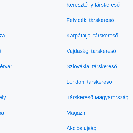
Keresztény társkereső
Felvidéki társkereső
za
Kárpátaljai társkereső
t
Vajdasági társkereső
érvár
Szlovákiai társkereső
Londoni társkereső
ely
Társkereső Magyarország
ba
Magazin
Akciós újság