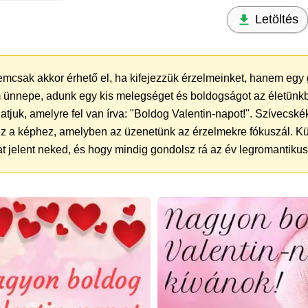
Letöltés
mcsak akkor érhető el, ha kifejezzük érzelmeinket, hanem egy 
m ünnepe, adunk egy kis melegséget és boldogságot az életünk
atjuk, amelyre fel van írva: "Boldog Valentin-napot!". Szívecské
z a képhez, amelyben az üzenetünk az érzelmekre fókuszál. Kül
 jelent neked, és hogy mindig gondolsz rá az év legromantikus