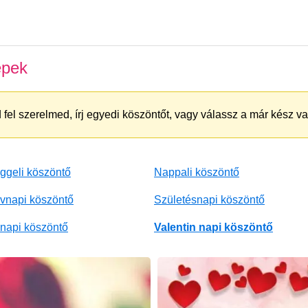
épek
fel szerelmed, írj egyedi köszöntőt, vagy válassz a már kész va
ggeli köszöntő
Nappali köszöntő
vnapi köszöntő
Születésnapi köszöntő
napi köszöntő
Valentin napi köszöntő