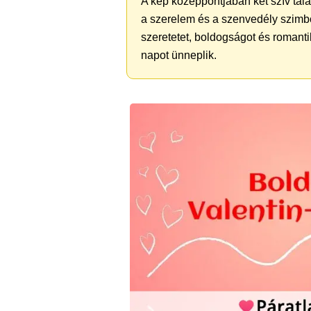
A kép középpontjában két szív talá
a szerelem és a szenvedély szimból
szeretetet, boldogságot és romanti
napot ünneplik.