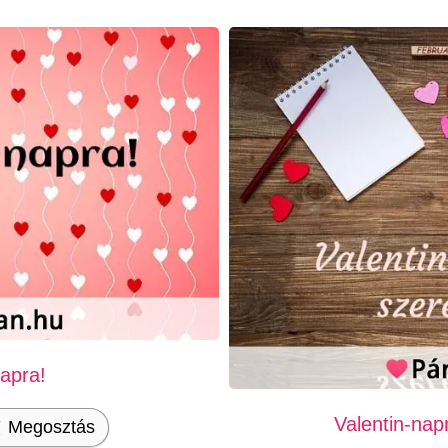
napra!
Valentin-napr
Megosztás