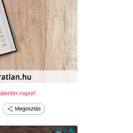
alentin-napot!
Megosztás