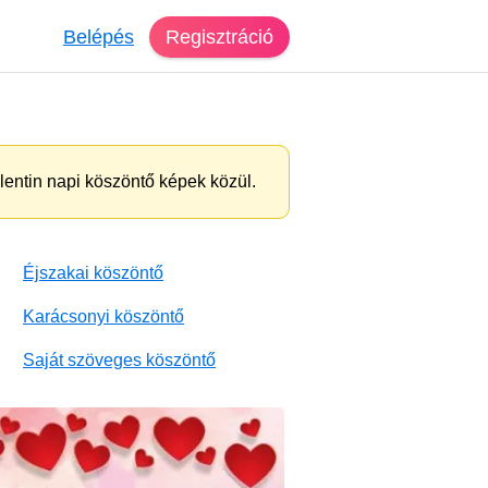
Belépés
Regisztráció
lentin napi köszöntő képek közül.
Éjszakai köszöntő
Karácsonyi köszöntő
Saját szöveges köszöntő