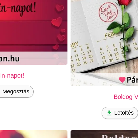
in-napot!
Megosztás
Boldog V
Letöltés