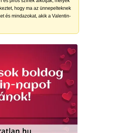
 és piros színek alkotják, melyek
lékeztet, hogy ma az ünnepelteknek
et és mindazokat, akik a Valentin-