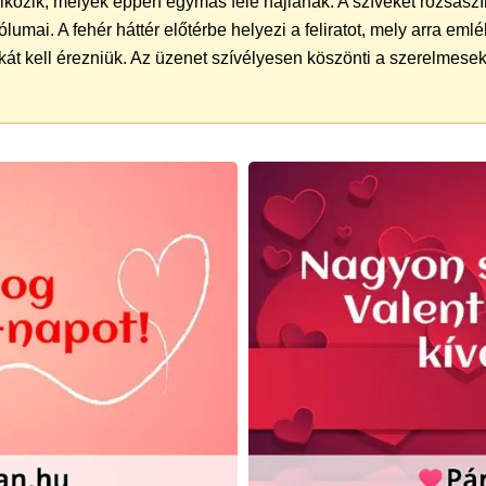
lkozik, melyek éppen egymás felé hajlanak. A szíveket rózsaszín
umai. A fehér háttér előtérbe helyezi a feliratot, mely arra em
kát kell érezniük. Az üzenet szívélyesen köszönti a szerelmesek