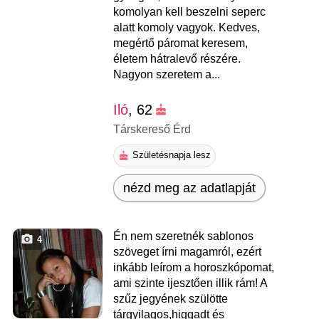
komolyan kell beszelni seperc
alatt komoly vagyok. Kedves,
megértő páromat keresem,
életem hátralevő részére.
Nagyon szeretem a...
Iló
, 62
Társkereső Érd
Születésnapja lesz
nézd meg az adatlapját
Én nem szeretnék sablonos
4
szöveget írni magamról, ezért
inkább leírom a horoszkópomat,
ami szinte ijesztően illik rám! A
szűz jegyének szülötte
tárgyilagos,higgadt és