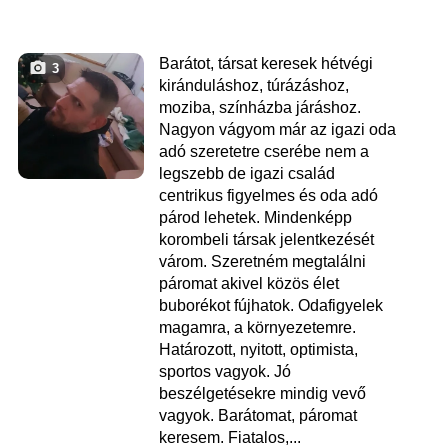
Barátot, társat keresek hétvégi
3
kiránduláshoz, túrázáshoz,
moziba, színházba járáshoz.
Nagyon vágyom már az igazi oda
adó szeretetre cserébe nem a
legszebb de igazi család
centrikus figyelmes és oda adó
párod lehetek. Mindenképp
korombeli társak jelentkezését
várom. Szeretném megtalálni
páromat akivel közös élet
buborékot fújhatok. Odafigyelek
magamra, a környezetemre.
Határozott, nyitott, optimista,
sportos vagyok. Jó
beszélgetésekre mindig vevő
vagyok. Barátomat, páromat
keresem. Fiatalos,...