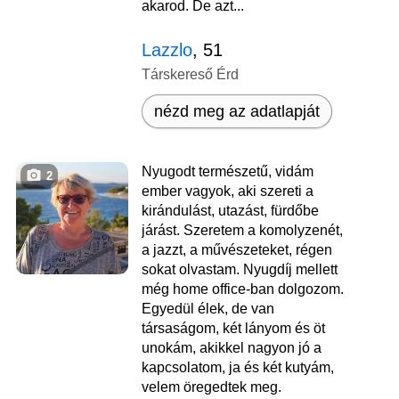
akarod. De azt...
Lazzlo
, 51
Társkereső Érd
nézd meg az adatlapját
Nyugodt természetű, vidám
2
ember vagyok, aki szereti a
kirándulást, utazást, fürdőbe
járást. Szeretem a komolyzenét,
a jazzt, a művészeteket, régen
sokat olvastam. Nyugdíj mellett
még home office-ban dolgozom.
Egyedül élek, de van
társaságom, két lányom és öt
unokám, akikkel nagyon jó a
kapcsolatom, ja és két kutyám,
velem öregedtek meg.