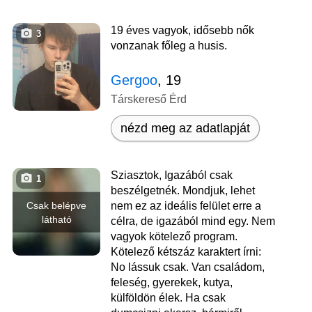
19 éves vagyok, idősebb nők
3
vonzanak főleg a husis.
Gergoo
, 19
Társkereső Érd
nézd meg az adatlapját
Sziasztok, Igazából csak
1
beszélgetnék. Mondjuk, lehet
Csak belépve
nem ez az ideális felület erre a
látható
célra, de igazából mind egy. Nem
vagyok kötelező program.
Kötelező kétszáz karaktert írni:
No lássuk csak. Van családom,
feleség, gyerekek, kutya,
külföldön élek. Ha csak