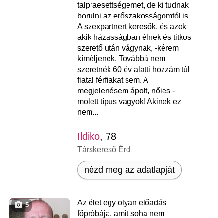
talpraesettségemet, de ki tudnak
borulni az erőszakosságomtól is.
A szexpartnert keresők, és azok
akik házasságban élnek és titkos
szerető után vágynak, -kérem
kíméljenek. Továbbá nem
szeretnék 60 év alatti hozzám túl
fiatal férfiakat sem. A
megjelenésem ápolt, nőies -
molett típus vagyok! Akinek ez
nem...
Ildiko
, 78
Társkereső Érd
nézd meg az adatlapját
Az élet egy olyan előadás
5
főpróbája, amit soha nem