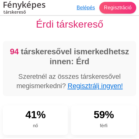
Fényképes
Belépés
Regisztráció
társkereső
Érdi társkereső
94
társkeresővel ismerkedhetsz
innen: Érd
Szeretnél az összes társkeresővel
megismerkedni?
Regisztrálj ingyen!
41%
59%
nő
férfi