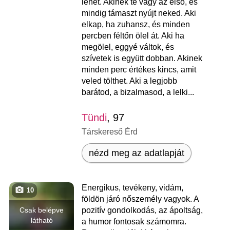
lehet. Akinek te vagy az első, és
mindig támaszt nyújt neked. Aki
elkap, ha zuhansz, és minden
percben féltőn ölel át. Aki ha
megölel, eggyé váltok, és
szívetek is együtt dobban. Akinek
minden perc értékes kincs, amit
veled tölthet. Aki a legjobb
barátod, a bizalmasod, a lelki...
Tündi
, 97
Társkereső Érd
nézd meg az adatlapját
Energikus, tevékeny, vidám,
10
földön járó nőszemély vagyok. A
Csak belépve
pozitív gondolkodás, az ápoltság,
látható
a humor fontosak számomra.