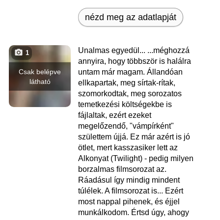
nézd meg az adatlapját
Unalmas egyedül... ...méghozzá
1
annyira, hogy többször is halálra
Csak belépve
untam már magam. Állandóan
látható
ellkapartak, meg sírtak-rítak,
szomorkodtak, meg sorozatos
temetkezési költségekbe is
fájlaltak, ezért ezeket
megelőzendő, "vámpírként"
születtem újjá. Ez már azért is jó
ötlet, mert kasszasiker lett az
Alkonyat (Twilight) - pedig milyen
borzalmas filmsorozat az.
Ráadásul így mindig mindent
túlélek. A filmsorozat is... Ezért
most nappal pihenek, és éjjel
munkálkodom. Értsd úgy, ahogy