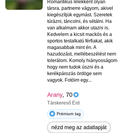
Romantikus lélekként olyan
társra, partnerre vágyom, akivel
kiegészítjük egymást. Szeretek
túrázni, táncolni, és sétálni. Ha
van alkalmam akkor utazni is.
Kedvelem a kicsit mackós és a
sportos testalkatú férfiakat, akik
magasabbak mint én. A
hazudozást, mellébeszélést nem
tolerálom. Komoly hiányosságom
hogy nem tudok úszni és a
kerékpározás ördöge sem
vagyok. Fotóim egy...
Arany
, 70
Társkereső Érd
Prémium tag
nézd meg az adatlapját