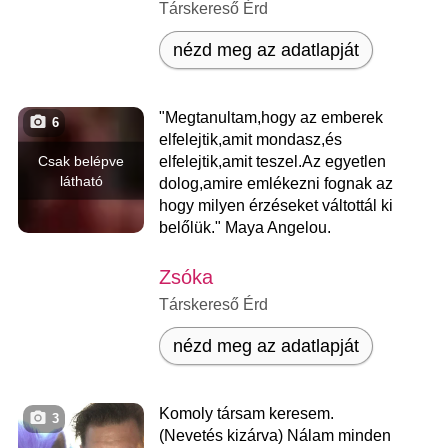
Társkereső Érd
nézd meg az adatlapját
"Megtanultam,hogy az emberek
6
elfelejtik,amit mondasz,és
Csak belépve
elfelejtik,amit teszel.Az egyetlen
látható
dolog,amire emlékezni fognak az
hogy milyen érzéseket váltottál ki
belőlük." Maya Angelou.
Zsóka
Társkereső Érd
nézd meg az adatlapját
Komoly társam keresem.
3
(Nevetés kizárva) Nálam minden