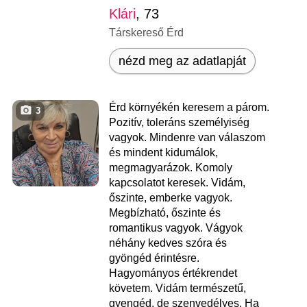
Klári
, 73
Társkereső Érd
nézd meg az adatlapját
Érd környékén keresem a párom.
3
Pozitív, toleráns személyiség
vagyok. Mindenre van válaszom
és mindent kidumálok,
megmagyarázok. Komoly
kapcsolatot keresek. Vidám,
őszinte, emberke vagyok.
Megbízható, őszinte és
romantikus vagyok. Vágyok
néhány kedves szóra és
gyöngéd érintésre.
Hagyományos értékrendet
követem. Vidám természetű,
gyengéd, de szenvedélyes. Ha