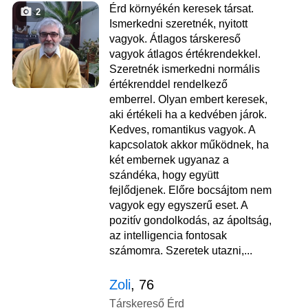
Érd környékén keresek társat.
2
Ismerkedni szeretnék, nyitott
vagyok. Átlagos társkereső
vagyok átlagos értékrendekkel.
Szeretnék ismerkedni normális
értékrenddel rendelkező
emberrel. Olyan embert keresek,
aki értékeli ha a kedvében járok.
Kedves, romantikus vagyok. A
kapcsolatok akkor működnek, ha
két embernek ugyanaz a
szándéka, hogy együtt
fejlődjenek. Előre bocsájtom nem
vagyok egy egyszerű eset. A
pozitív gondolkodás, az ápoltság,
az intelligencia fontosak
számomra. Szeretek utazni,...
Zoli
, 76
Társkereső Érd