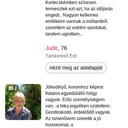
Kertecskémben szívesen
termesztek ezt-azt, ha az időjárás
engedi.. Nagyon kellemes
emlékeim vannak a múltamból,
szerettem az extrém sportokat,
tandem ugrottam...
Judit
, 76
Társkereső Érd
nézd meg az adatlapját
Jókedélyű, koromhoz képest
2
fiatalos egyedülálló hölgy
vagyok. Erős személyiségem
van, -a bika jegyében születtem.
Gondoskodó, érdeklődő vagyok.
Az ismerőseim szeretik a jó
humoromat, a