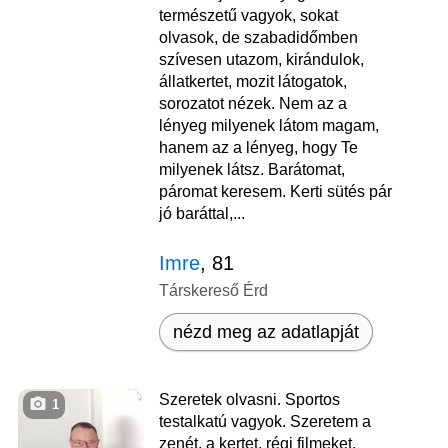
természetű vagyok, sokat
olvasok, de szabadidőmben
szívesen utazom, kirándulok,
állatkertet, mozit látogatok,
sorozatot nézek. Nem az a
lényeg milyenek látom magam,
hanem az a lényeg, hogy Te
milyenek látsz. Barátomat,
páromat keresem. Kerti sütés pár
jó baráttal,...
Imre
, 81
Társkereső Érd
nézd meg az adatlapját
Szeretek olvasni. Sportos
1
testalkatú vagyok. Szeretem a
zenét, a kertet, régi filmeket.