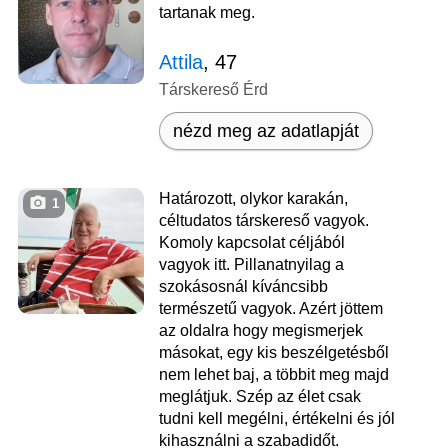
tartanak meg.
Attila
, 47
Társkereső Érd
nézd meg az adatlapját
Határozott, olykor karakán,
1
céltudatos társkereső vagyok.
Komoly kapcsolat céljából
vagyok itt. Pillanatnyilag a
szokásosnál kíváncsibb
természetű vagyok. Azért jöttem
az oldalra hogy megismerjek
másokat, egy kis beszélgetésből
nem lehet baj, a többit meg majd
meglátjuk. Szép az élet csak
tudni kell megélni, értékelni és jól
kihasználni a szabadidőt.