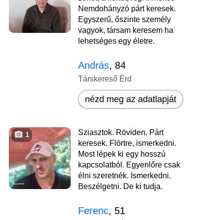
Nemdohányzó párt keresek.
Egyszerű, őszinte személy
vagyok, társam keresem ha
lehetséges egy életre.
András
, 84
Társkereső Érd
nézd meg az adatlapját
Sziasztok. Röviden. Párt
1
keresek. Flörtre, ismerkedni.
Most lépek ki egy hosszú
kapcsolatból. Egyenlőre csak
élni szeretnék. Ismerkedni.
Beszélgetni. De ki tudja.
Ferenc
, 51