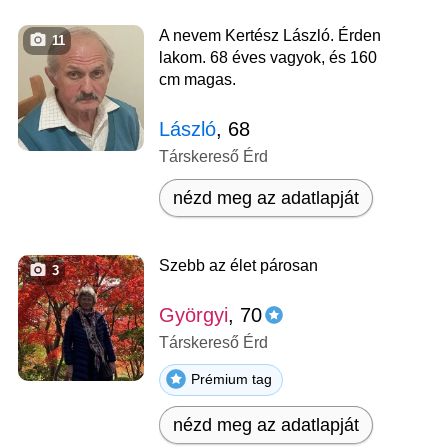
A nevem Kertész László. Érden
11
lakom. 68 éves vagyok, és 160
cm magas.
László
, 68
Társkereső Érd
nézd meg az adatlapját
Szebb az élet párosan
3
Györgyi
, 70
Társkereső Érd
Prémium tag
nézd meg az adatlapját