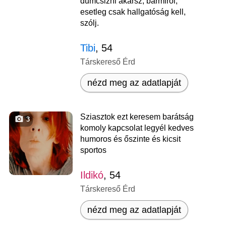
dumcsizni akarsz, bármiről,
esetleg csak hallgatóság kell,
szólj.
Tibi
, 54
Társkereső Érd
nézd meg az adatlapját
Sziasztok ezt keresem barátság
3
komoly kapcsolat legyél kedves
humoros és őszinte és kicsit
sportos
Ildikó
, 54
Társkereső Érd
nézd meg az adatlapját