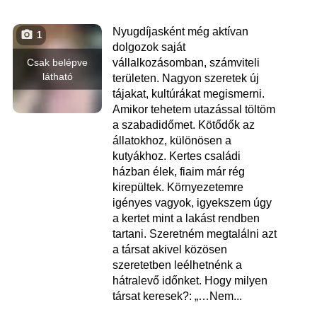
Nyugdíjasként még aktívan
1
dolgozok saját
Csak belépve
vállalkozásomban, számviteli
látható
területen. Nagyon szeretek új
tájakat, kultúrákat megismerni.
Amikor tehetem utazással töltöm
a szabadidőmet. Kötődők az
állatokhoz, különösen a
kutyákhoz. Kertes családi
házban élek, fiaim már rég
kirepültek. Környezetemre
igényes vagyok, igyekszem úgy
a kertet mint a lakást rendben
tartani. Szeretném megtalálni azt
a társat akivel közösen
szeretetben leélhetnénk a
hátralevő időnket. Hogy milyen
társat keresek?: „…Nem...