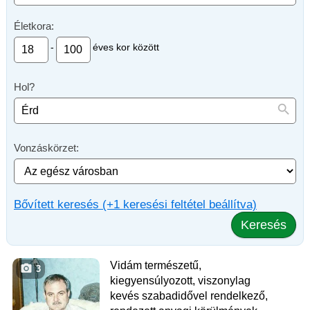
Életkora:
-
éves kor között
Hol?
Vonzáskörzet:
Bővített keresés (+1 keresési feltétel beállítva)
Keresés
Vidám természetű,
3
kiegyensúlyozott, viszonylag
kevés szabadidővel rendelkező,