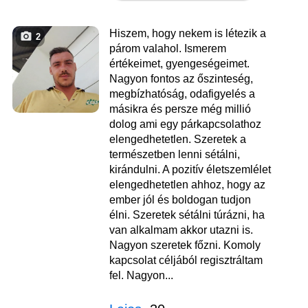
Hiszem, hogy nekem is létezik a
2
párom valahol. Ismerem
értékeimet, gyengeségeimet.
Nagyon fontos az őszinteség,
megbízhatóság, odafigyelés a
másikra és persze még millió
dolog ami egy párkapcsolathoz
elengedhetetlen. Szeretek a
természetben lenni sétálni,
kirándulni. A pozitív életszemlélet
elengedhetetlen ahhoz, hogy az
ember jól és boldogan tudjon
élni. Szeretek sétálni túrázni, ha
van alkalmam akkor utazni is.
Nagyon szeretek főzni. Komoly
kapcsolat céljából regisztráltam
fel. Nagyon...