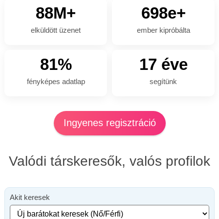
88M+
698e+
elküldött üzenet
ember kipróbálta
81%
17 éve
fényképes adatlap
segítünk
Ingyenes regisztráció
Valódi társkeresők, valós profilok
Akit keresek