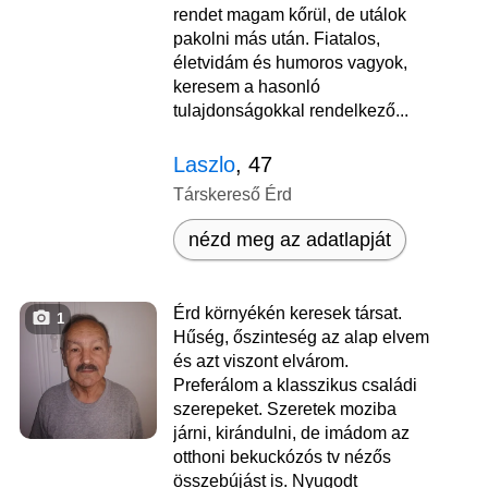
rendet magam kőrül, de utálok
pakolni más után. Fiatalos,
életvidám és humoros vagyok,
keresem a hasonló
tulajdonságokkal rendelkező...
Laszlo
, 47
Társkereső Érd
nézd meg az adatlapját
Érd környékén keresek társat.
1
Hűség, őszinteség az alap elvem
és azt viszont elvárom.
Preferálom a klasszikus családi
szerepeket. Szeretek moziba
járni, kirándulni, de imádom az
otthoni bekuckózós tv nézős
összebújást is. Nyugodt