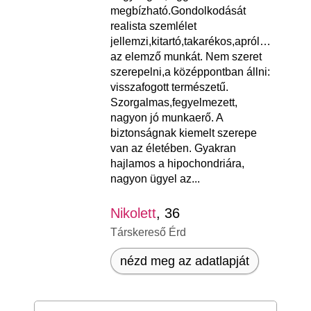
megbízható.Gondolkodását
realista szemlélet
jellemzi,kitartó,takarékos,aprólékos,kedv
az elemző munkát. Nem szeret
szerepelni,a középpontban állni:
visszafogott természetű.
Szorgalmas,fegyelmezett,
nagyon jó munkaerő. A
biztonságnak kiemelt szerepe
van az életében. Gyakran
hajlamos a hipochondriára,
nagyon ügyel az...
Nikolett
, 36
Társkereső Érd
nézd meg az adatlapját