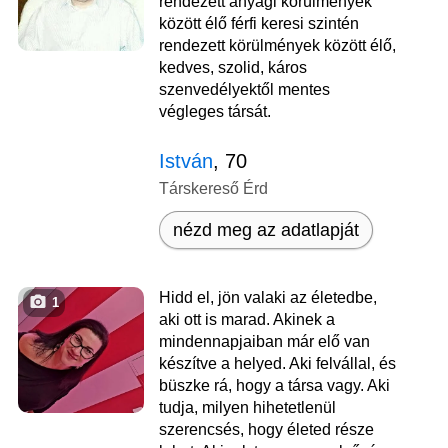
rendezett anyagi körülmények
között élő férfi keresi szintén
rendezett körülmények között élő,
kedves, szolid, káros
szenvedélyektől mentes
végleges társát.
István
, 70
Társkereső Érd
nézd meg az adatlapját
Hidd el, jön valaki az életedbe,
1
aki ott is marad. Akinek a
mindennapjaiban már elő van
készítve a helyed. Aki felvállal, és
büszke rá, hogy a társa vagy. Aki
tudja, milyen hihetetlenül
szerencsés, hogy életed része