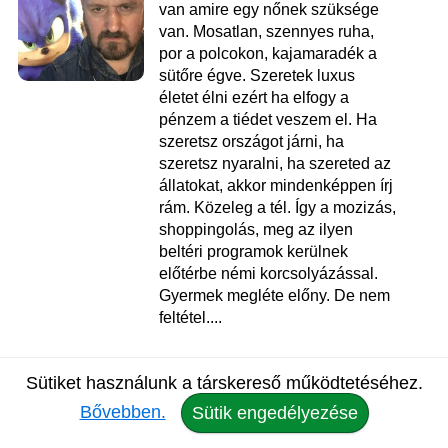
van amire egy nőnek szüksége
van. Mosatlan, szennyes ruha,
por a polcokon, kajamaradék a
sütőre égve. Szeretek luxus
életet élni ezért ha elfogy a
pénzem a tiédet veszem el. Ha
szeretsz országot járni, ha
szeretsz nyaralni, ha szereted az
állatokat, akkor mindenképpen írj
rám. Közeleg a tél. Így a mozizás,
shoppingolás, meg az ilyen
beltéri programok kerülnek
előtérbe némi korcsolyázással.
Gyermek megléte előny. De nem
feltétel....
Csaba
, 52
Sütiket használunk a társkereső működtetéséhez.
Társkereső Érd
Bővebben.
Sütik engedélyezése
nézd meg az adatlapját