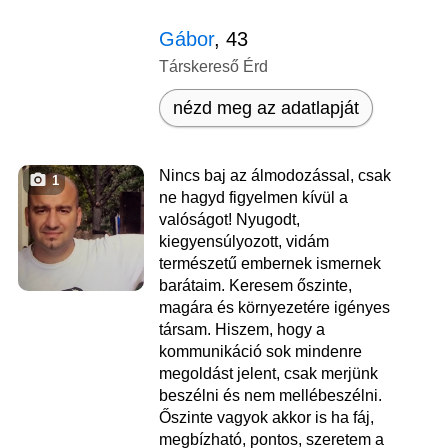
Gábor
, 43
Társkereső Érd
nézd meg az adatlapját
Nincs baj az álmodozással, csak
1
ne hagyd figyelmen kívül a
valóságot! Nyugodt,
kiegyensúlyozott, vidám
természetű embernek ismernek
barátaim. Keresem őszinte,
magára és környezetére igényes
társam. Hiszem, hogy a
kommunikáció sok mindenre
megoldást jelent, csak merjünk
beszélni és nem mellébeszélni.
Őszinte vagyok akkor is ha fáj,
megbízható, pontos, szeretem a