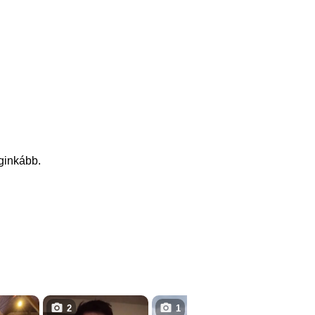
eginkább.
2
1
4