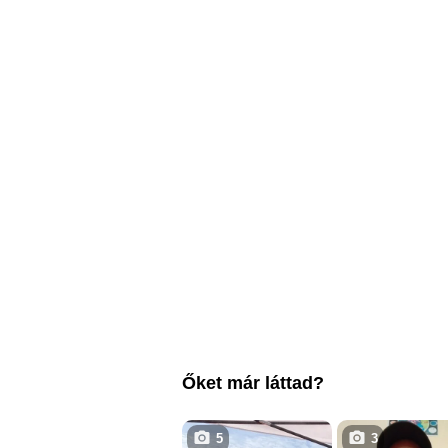
Őket már láttad?
5
3