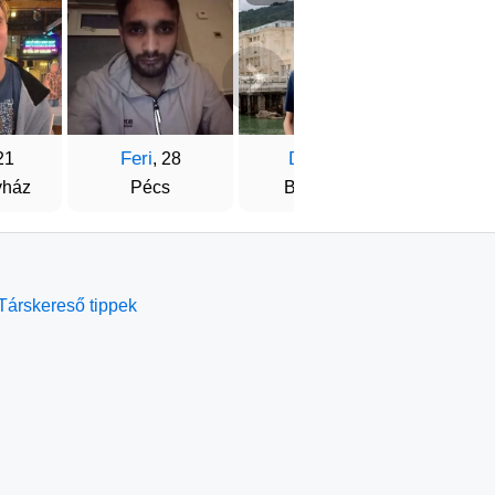
Feri
Dani
Rola
21
, 28
, 21
yház
Pécs
Budapest
Buda
Társkereső tippek