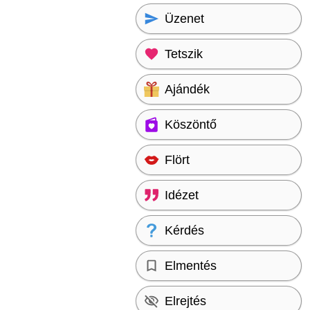
Üzenet
Tetszik
Ajándék
Köszöntő
Flört
Idézet
Kérdés
Elmentés
Elrejtés