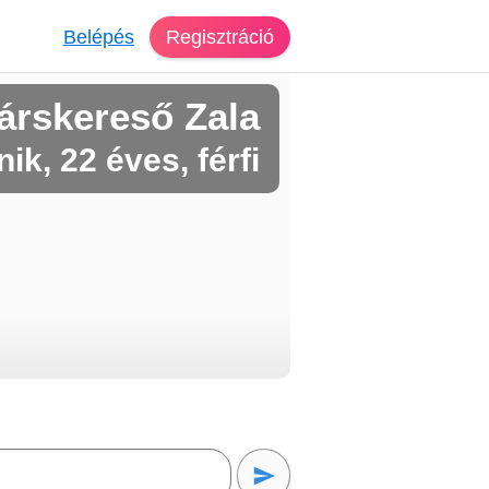
Belépés
Regisztráció
árskereső Zala
ik, 22 éves, férfi