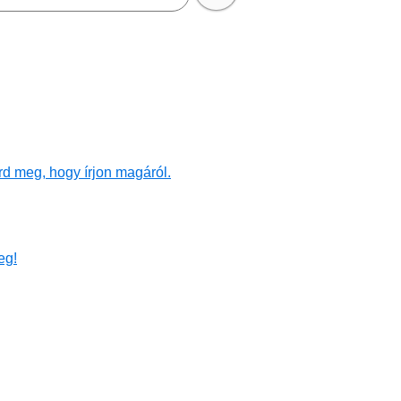
rd meg, hogy írjon magáról.
eg!