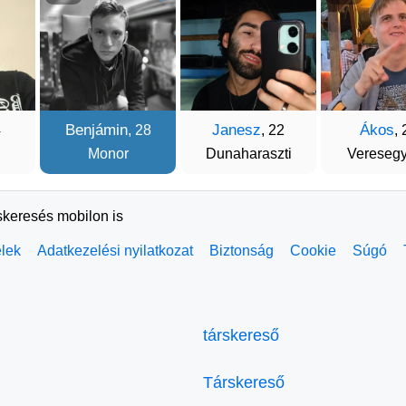
Benjámin
Janesz
Ákos
4
, 28
, 22
, 
Monor
Dunaharaszti
Vereseg
skeresés mobilon is
elek
Adatkezelési nyilatkozat
Biztonság
Cookie
Súgó
társkereső
Társkereső