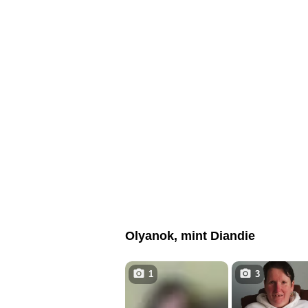
Olyanok, mint Diandie
1
3