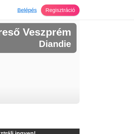
Belépés
Regisztráció
reső Veszprém
Diandie
ztrálj ingyen!