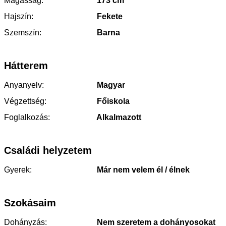
Magasság:
173 cm
Hajszín:
Fekete
Szemszín:
Barna
Hátterem
Anyanyelv:
Magyar
Végzettség:
Főiskola
Foglalkozás:
Alkalmazott
Családi helyzetem
Gyerek:
Már nem velem él / élnek
Szokásaim
Dohányzás:
Nem szeretem a dohányosokat