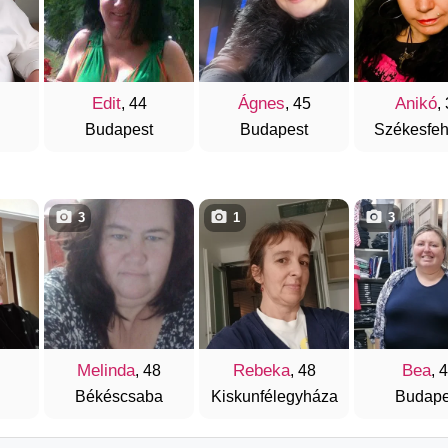
Edit
Ágnes
Anikó
, 44
, 45
,
Budapest
Budapest
Székesfeh
3
1
3
Melinda
Rebeka
Bea
, 48
, 48
, 
Békéscsaba
Kiskunfélegyháza
Budape