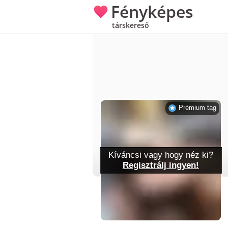
Fényképes
társkereső
Prémium tag
Kíváncsi vagy hogy néz ki?
Regisztrálj ingyen!