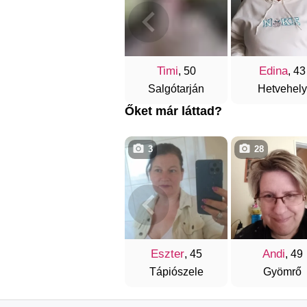
Timi
Edina
, 50
, 43
Salgótarján
Hetvehely
Őket már láttad?
3
28
Eszter
Andi
, 45
, 49
Tápiószele
Gyömrő