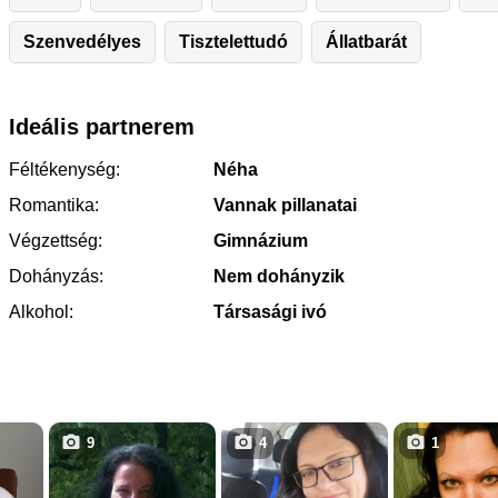
Szenvedélyes
Tisztelettudó
Állatbarát
Ideális partnerem
Féltékenység:
Néha
Romantika:
Vannak pillanatai
Végzettség:
Gimnázium
Dohányzás:
Nem dohányzik
Alkohol:
Társasági ivó
9
4
1