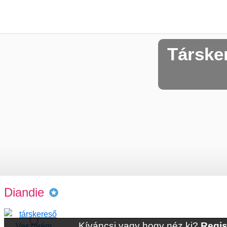
Társke
Diandie
Kíváncsi vagy hogy néz ki?
Regis