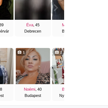
Éva
Mária
Hele
 39
, 45
, 46
érvár
Debrecen
Budapest
Fer
1
2
4
Noémi
Bolya
Bea
48
, 40
, 48
st
Budapest
Nyíregyháza
Biato