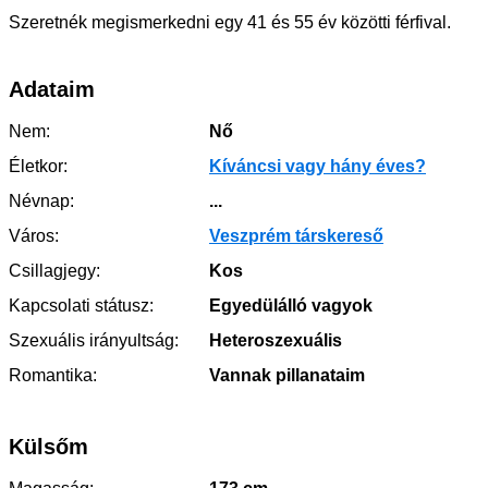
Szeretnék megismerkedni egy 41 és 55 év közötti férfival.
Adataim
Nem:
Nő
Életkor:
Kíváncsi vagy hány éves?
Névnap:
...
Város:
Veszprém társkereső
Csillagjegy:
Kos
Kapcsolati státusz:
Egyedülálló vagyok
Szexuális irányultság:
Heteroszexuális
Romantika:
Vannak pillanataim
Külsőm