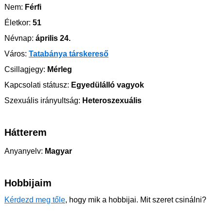
Nem:
Férfi
Életkor:
51
Névnap:
április 24.
Város:
Tatabánya társkereső
Csillagjegy:
Mérleg
Kapcsolati státusz:
Egyedülálló vagyok
Szexuális irányultság:
Heteroszexuális
Hátterem
Anyanyelv:
Magyar
Hobbijaim
Kérdezd meg tőle
, hogy mik a hobbijai. Mit szeret csinálni?