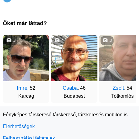
Őket már láttad?
3
4
3
Imre
Csaba
Zsolt
, 52
, 46
, 54
Karcag
Budapest
Tótkomlós
Fényképes társkereső társkereső, társkeresés mobilon is
Elérhetőségek
Felhasználási feltételek