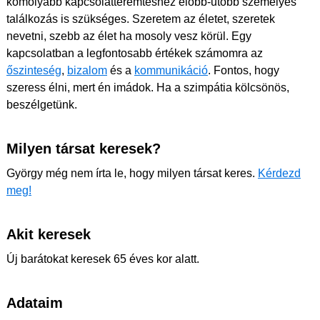
komolyabb kapcsolatteremtéshez előbb-utóbb személyes
találkozás is szükséges. Szeretem az életet, szeretek
nevetni, szebb az élet ha mosoly vesz körül. Egy
kapcsolatban a legfontosabb értékek számomra az
őszinteség
,
bizalom
és a
kommunikáció
. Fontos, hogy
szeress élni, mert én imádok. Ha a szimpátia kölcsönös,
beszélgetünk.
Milyen társat keresek?
György még nem írta le, hogy milyen társat keres.
Kérdezd
meg!
Akit keresek
Új barátokat keresek 65 éves kor alatt.
Adataim