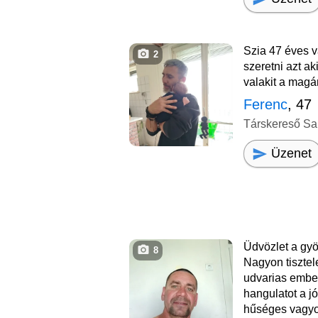
Szia 47 éves 
2
szeretni azt ak
valakit a magá
Ferenc
, 47
Társkereső Sa
Üzenet
Üdvözlet a gy
8
Nagyon tisztel
udvarias embe
hangulatot a j
hűséges vagy