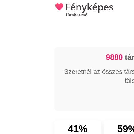
Fényképes
társkereső
9880
tár
Szeretnél az összes társ
töl
41%
59