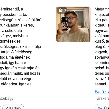
rtékrendű, a
Magamra
3
y becsben tartó,
kifejeze
eltségű, széles látókörű
el a pár
Munkájában sikeres,
kiderül
ív, sokoldalú
egymás 
 végez, melyben
zsákbam
 döntések és
külső, 
zükséges, ez inspirálja
elég önk
tartja. A felelősség
vagyok,
sfogalma életének.
soványab
dott, így hamar
szerinte
gy igazán csak rajta és
belső, 
nergián múlik, mit hoz ki
teljes ö
tből és a nap végén
ez az 1 
elégedett. Igaz ez...
semmi..
Baláz
atorbágy
Társker
Üz
Adatlap