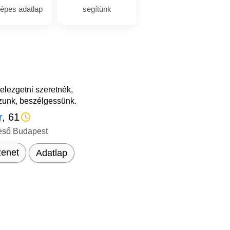
épes adatlap
segítünk
elezgetni szeretnék,
zzunk, beszélgessünk.
r
, 61
eső Budapest
enet
Adatlap