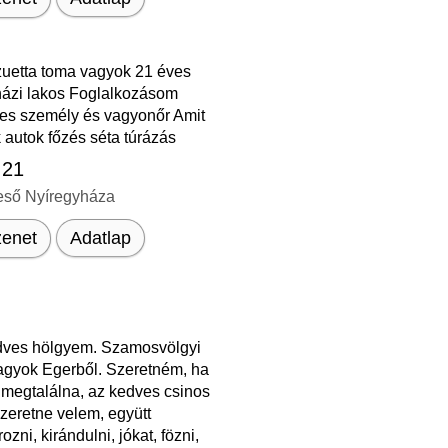
zuetta toma vagyok 21 éves
házi lakos Foglalkozásom
es személy és vagyonőr Amit
 autok főzés séta túrázás
 21
eső Nyíregyháza
enet
Adatlap
dves hölgyem. Szamosvölgyi
gyok Egerből. Szeretném, ha
 megtalálna, az kedves csinos
szeretne velem, együtt
ozni, kirándulni, jókat, fözni,