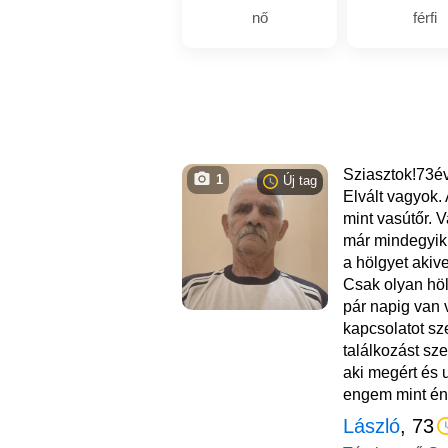
nő
férfi
Sziasztok!73é
1
Új tag
Elvált vagyok.
mint vasútőr.
már mindegyik
a hölgyet akiv
Csak olyan hö
pár napig van 
kapcsolatot s
találkozást sz
aki megért és
engem mint én
László
, 73