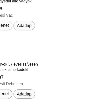
egyedül álló vagyok..
46
eső Vác
enet
Adatlap
gyok 37 éves szívesen
etek ismerkedek!
37
eső Debrecen
enet
Adatlap