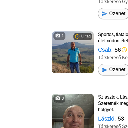
Társkereső G
Üzenet
Sportos, fiata
1
Új tag
életmódon éle
Csab
, 56
Társkereső Ke
Üzenet
Sziasztok. Lás
3
Szeretnék meg
hölgyet.
László
, 53
Társkereső Sz