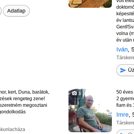
volt éle
doktorn
Adatlap
képesité
év lants
Genf/Svá
volna (
év után 
Iván
, 
Társker
Üz
r, kert, Duna, barátok,
50 éves
1
zések rengeteg zene!
2 gyerm
 szeretném megosztani
fiam és
 gondolkodás
Imre
, 
Társker
skunlacháza