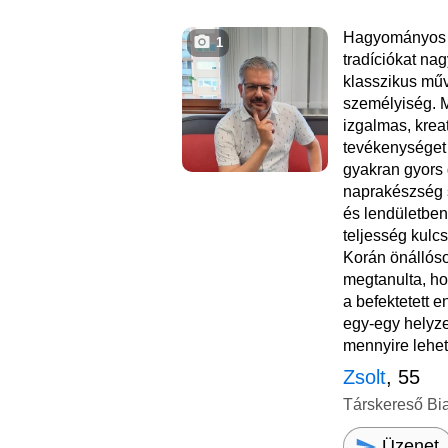
Hagyományos é
1
tradíciókat nag
klasszikus műv
személyiség. 
izgalmas, kreat
tevékenységet
gyakran gyors
naprakészség s
és lendületben 
teljesség kulc
Korán önállóso
megtanulta, ho
a befektetett e
egy-egy helyze
mennyire lehet 
Zsolt
, 55
Társkereső Bi
Üzenet