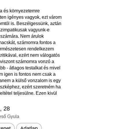
 és környezetemre
tten igényes vagyok, ezt várom
omtól is. Beszélgessünk, aztán
 szimpatikusak vagyunk-e
számára. Nem árulok
acskát, számomra fontos a
természetesen rendelkezem
ritikával, ezért nem válogatós
 viszont számomra vonzó a
b - átlagos testalkat és mivel
m igen is fontos nem csak a
hanem a külső vonzalom is egy
sszképhez, ezért szeretném ha
feltétel teljesülne. Ezen kivül
.
s
, 28
eső Gyula
enet
Adatlap