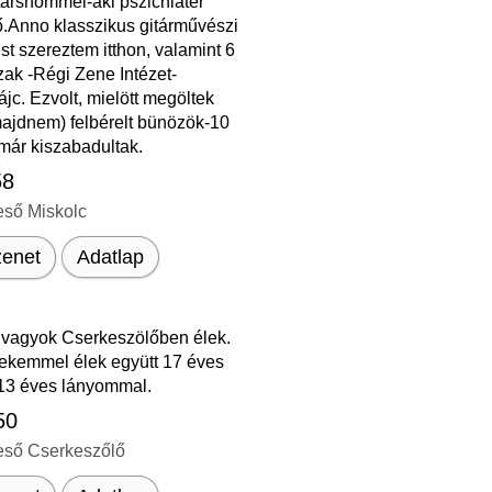
ttársnőmmel-aki pszichiáter
ő.Anno klasszikus gitárművészi
st szereztem itthon, valamint 6
zak -Régi Zene Intézet-
jc. Ezvolt, mielött megöltek
majdnem) felbérelt bünözök-10
már kiszabadultak.
58
eső Miskolc
enet
Adatlap
 vagyok Cserkeszölőben élek.
ekemmel élek együtt 17 éves
 13 éves lányommal.
50
eső Cserkeszőlő