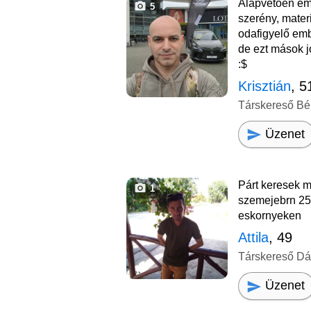
Alapvetően em
5
szerény, materi
odafigyelő em
de ezt mások j
:$
Krisztián
, 5
Társkereső B
Üzenet
Párt keresek 
1
szemejebrn 25-
eskornyeken
Attila
, 49
Társkereső D
Üzenet