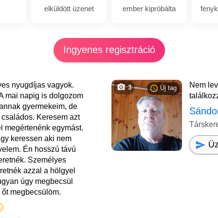
elküldött üzenet
ember kipróbálta
fényk
Ingyenes regisztráció
ves nyugdíjas vagyok.
Nem lev
3
Új tag
 A mai napig is dolgozom
találko
 Vannak gyermekeim, de
Sándo
 családos. Keresem azt
Társker
el megértenénk egymást.
lgy keressen aki nem
Üz
velem. Én hosszú távú
zeretnék. Személyes
eretnék azzal a hölgyel
 ugyan úgy megbecsül
 őt megbecsülöm.