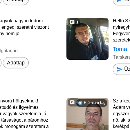
vagyok nagyon tudom
Helló S
1
i engedi szeretni viszont
nyíregy
ny nem jo
Fegyver
szeretek
Toma
,
lgótarján
Társker
Adatlap
Üz
önyörű hölgyeknek!
Szia ke
4
Prémium tag
ettudó és figyelmes
Ádám va
r vagyok szeretem a jó
egyszer
ó társaságot a páromhoz
nő, aki 
ok monogám szeretem a
kerékpár