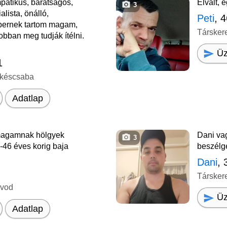
patikus, barátságos,
Elvált, 
3
alista, önálló,
Peti
, 
bernek tartom magam,
Társker
obban meg tudják ítélni.
Üz
1
ékéscsaba
Adatlap
magamnak hölgyek
Dani va
3
46 éves korig baja
beszélg
Dani
, 
Társker
ávod
Üz
Adatlap