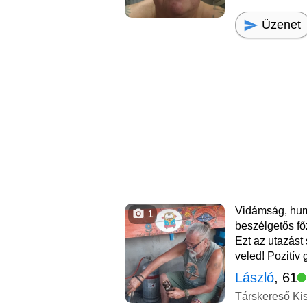
Üzenet
Vidámság, humo
1
beszélgetős fő
Ezt az utazást
veled! Pozitív
László
, 61
Társkereső Ki