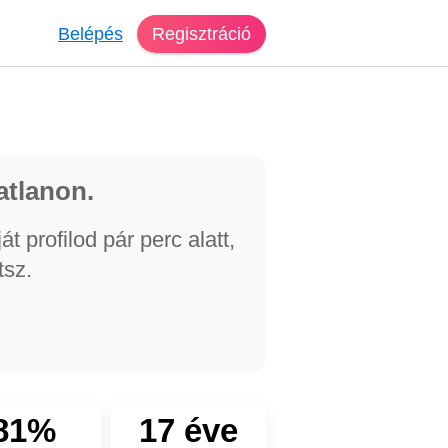
Belépés
Regisztráció
atlanon.
 profilod pár perc alatt,
tsz.
81%
17 éve