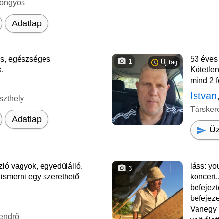
yöngyös
Adatlap
los, egészséges
53 éves
1
Új tag
k.
Kötetlen
mind 2 f
Istvan
szthely
Társker
Adatlap
Üz
zló vagyok, egyedülálló.
láss: yo
3
ismerni egy szerethető
koncert
befejez
befejez
Vanegy 
endrő