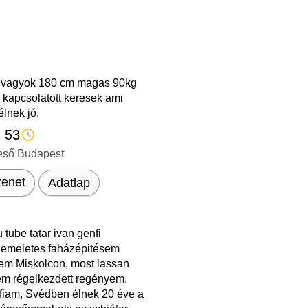
 vagyok 180 cm magas 90kg
 kapcsolatott keresek ami
élnek jó.
, 53
eső Budapest
enet
Adatlap
u tube tatar ivan genfi
..emeletes faházépitésem
tem Miskolcon, most lassan
em régelkezdett regényem.
fiam, Svédben élnek 20 éve a