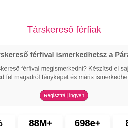
Társkereső férfiak
skereső férfival ismerkedhetsz a Pár
kereső férfival megismerkedni? Készítsd el saját
sd fel magadról fényképet és máris ismerkedhe
Regisztrálj ingyen
%
88M+
698e+