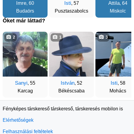
Imre
Isti
Attila
, 60
, 57
, 64
Budaörs
Pusztaszabolcs
Miskolc
Őket már láttad?
2
1
3
Sanyi
István
Isti
, 55
, 52
, 58
Karcag
Békéscsaba
Mohács
Fényképes társkereső társkereső, társkeresés mobilon is
Elérhetőségek
Felhasználási feltételek