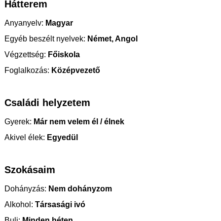
Hátterem
Anyanyelv:
Magyar
Egyéb beszélt nyelvek:
Német, Angol
Végzettség:
Főiskola
Foglalkozás:
Középvezető
Családi helyzetem
Gyerek:
Már nem velem él / élnek
Akivel élek:
Egyedül
Szokásaim
Dohányzás:
Nem dohányzom
Alkohol:
Társasági ivó
Buli:
Minden héten