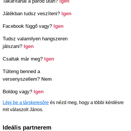
Takarítanál a párod után?
Igen
Játékban tudsz veszíteni?
Igen
Facebook függő vagy?
Igen
Tudsz valamilyen hangszeren
játszani?
Igen
Csaltak már meg?
Igen
Túlteng benned a
versenyszellem?
Nem
Boldog vagy?
Igen
Lépj be a társkeresőre
és nézd meg, hogy a többi kérdésre
mit válaszolt János.
Ideális partnerem