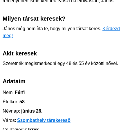
reményében ismerkednék. Köszi ha elolvastad, János!
Milyen társat keresek?
János még nem írta le, hogy milyen társat keres.
Kérdezd
meg!
Akit keresek
Szeretnék megismerkedni egy 48 és 55 év közötti nővel.
Adataim
Nem:
Férfi
Életkor:
58
Névnap:
június 26.
Város:
Szombathely társkereső
Csillagjegy:
Ikrek