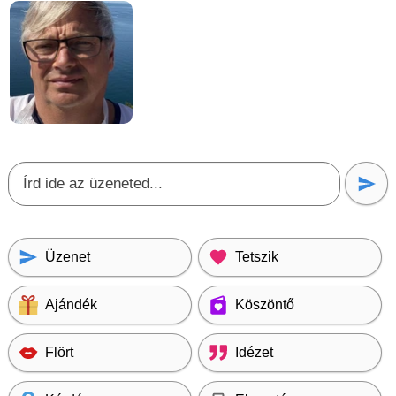
Üzenet
Tetszik
Ajándék
Köszöntő
Flört
Idézet