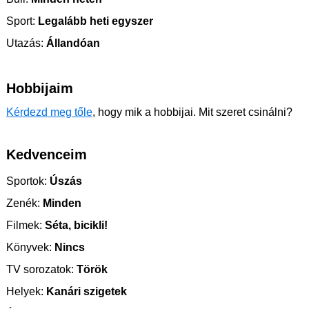
Sport:
Legalább heti egyszer
Utazás:
Állandóan
Hobbijaim
Kérdezd meg tőle
, hogy mik a hobbijai. Mit szeret csinálni?
Kedvenceim
Sportok:
Úszás
Zenék:
Minden
Filmek:
Séta, bicikli!
Könyvek:
Nincs
TV sorozatok:
Török
Helyek:
Kanári szigetek