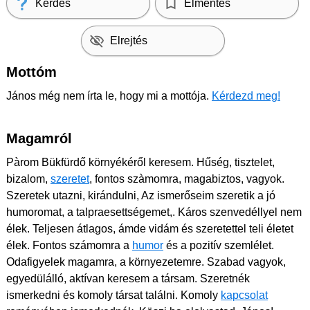
Kérdés
Elmentés
Elrejtés
Mottóm
János még nem írta le, hogy mi a mottója.
Kérdezd meg!
Magamról
Pàrom Bükfürdő környékéről keresem. Hűség, tisztelet,
bizalom,
szeretet
, fontos szàmomra, magabiztos, vagyok.
Szeretek utazni, kirándulni, Az ismerőseim szeretik a jó
humoromat, a talpraesettségemet,. Káros szenvedéllyel nem
élek. Teljesen átlagos, ámde vidám és szeretettel teli életet
élek. Fontos számomra a
humor
és a pozitív szemlélet.
Odafigyelek magamra, a környezetemre. Szabad vagyok,
egyedülálló, aktívan keresem a társam. Szeretnék
ismerkedni és komoly társat találni. Komoly
kapcsolat