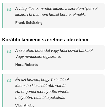
A világ illúzió, minden illúzió, a szerelem "per se"
illúzió. Ha már nem hiszel benne, elmúlik.
Frank Schätzing
Korábbi kedvenc szerelmes idézeteim
A szerelem bolondot vagy hőst csinál bárkiből.
Vagy mindkettőt egyszerre.
Nora Roberts
Én azt hiszem, hogy Te is félnél
tőlem, ha kicsit bátrabb volnál.
Ha engemet mennyedbe vinnél,
mélyebbre hullnál a pokolnál.
Váci Mihály