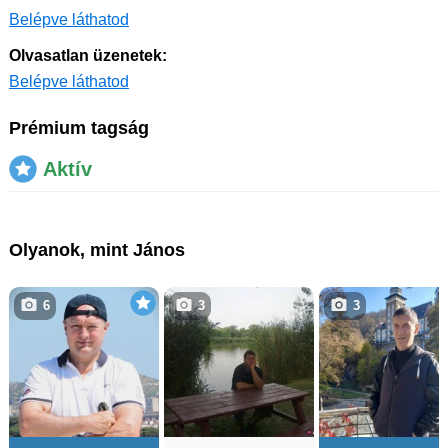
Belépve láthatod
Olvasatlan üzenetek:
Belépve láthatod
Prémium tagság
Aktív
Olyanok, mint János
6
3
3