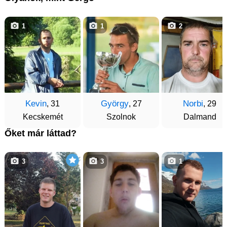
1
1
2
Kevin
György
Norbi
, 31
, 27
, 29
Kecskemét
Szolnok
Dalmand
Őket már láttad?
3
3
1