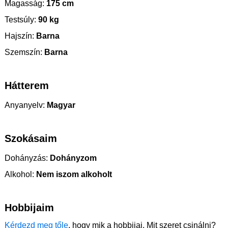
Magasság:
175 cm
Testsúly:
90 kg
Hajszín:
Barna
Szemszín:
Barna
Hátterem
Anyanyelv:
Magyar
Szokásaim
Dohányzás:
Dohányzom
Alkohol:
Nem iszom alkoholt
Hobbijaim
Kérdezd meg tőle
, hogy mik a hobbijai. Mit szeret csinálni?