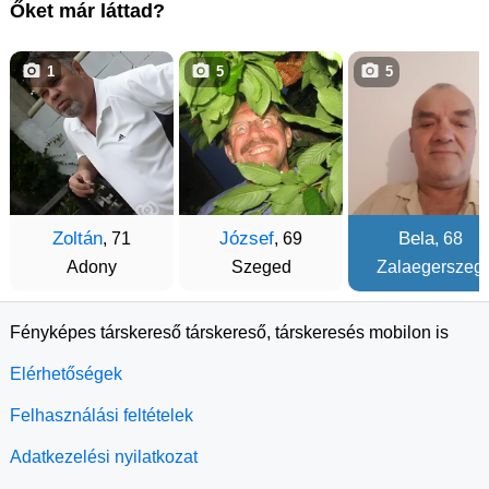
Őket már láttad?
1
5
5
Zoltán
József
Bela
, 71
, 69
, 68
Adony
Szeged
Zalaegerszeg
Fényképes társkereső társkereső, társkeresés mobilon is
Elérhetőségek
Felhasználási feltételek
Adatkezelési nyilatkozat