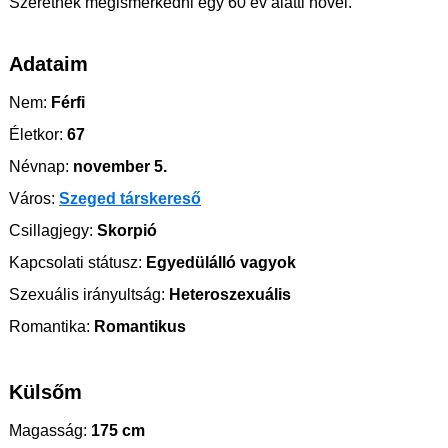
Szeretnék megismerkedni egy 60 év alatti nővel.
Adataim
Nem:
Férfi
Életkor:
67
Névnap:
november 5.
Város:
Szeged társkereső
Csillagjegy:
Skorpió
Kapcsolati státusz:
Egyedülálló vagyok
Szexuális irányultság:
Heteroszexuális
Romantika:
Romantikus
Külsőm
Magasság:
175 cm