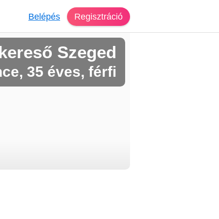
Belépés
Regisztráció
kereső Szeged
ce, 35 éves, férfi