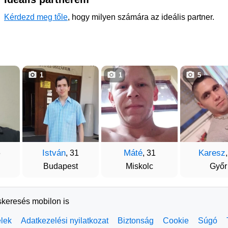
Kérdezd meg tőle
, hogy milyen számára az ideális partner.
1
1
5
István
Máté
Karesz
6
, 31
, 31
Budapest
Miskolc
Győr
skeresés mobilon is
elek
Adatkezelési nyilatkozat
Biztonság
Cookie
Súgó