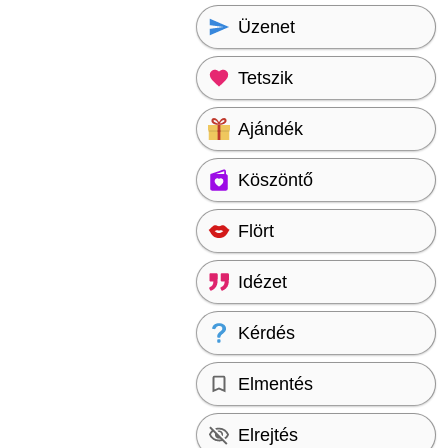
Üzenet
Tetszik
Ajándék
Köszöntő
Flört
Idézet
Kérdés
Elmentés
Elrejtés