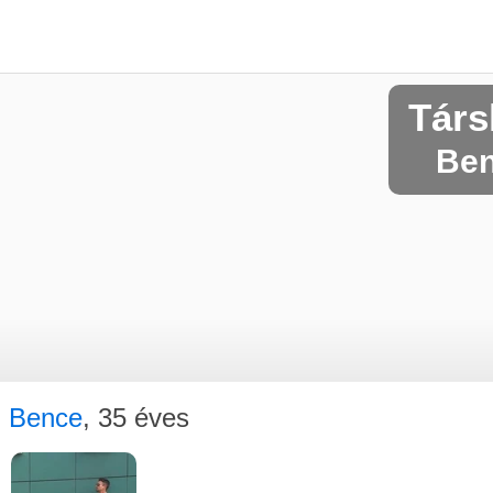
Társ
Ben
Bence
, 35 éves