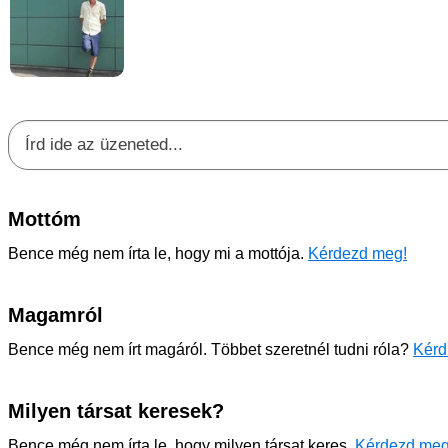
Mottóm
Bence még nem írta le, hogy mi a mottója.
Kérdezd meg!
Magamról
Bence még nem írt magáról. Többet szeretnél tudni róla?
Kérd
Milyen társat keresek?
Bence még nem írta le, hogy milyen társat keres.
Kérdezd meg