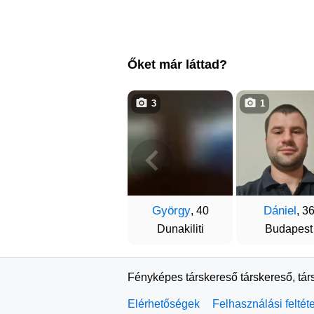
Őket már láttad?
3
1
György
Dániel
, 40
, 3
Dunakiliti
Budapest
Fényképes társkereső társkereső, tár
Elérhetőségek
Felhasználási feltét