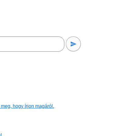
 meg, hogy írjon magáról.
!