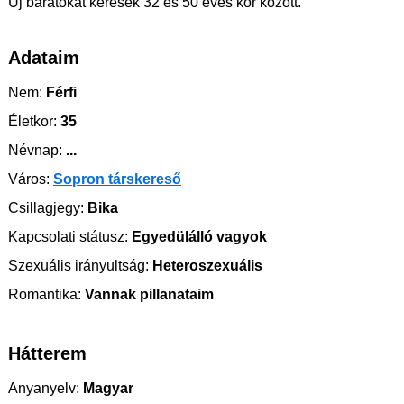
Új barátokat keresek 32 és 50 éves kor között.
Adataim
Nem:
Férfi
Életkor:
35
Névnap:
...
Város:
Sopron társkereső
Csillagjegy:
Bika
Kapcsolati státusz:
Egyedülálló vagyok
Szexuális irányultság:
Heteroszexuális
Romantika:
Vannak pillanataim
Hátterem
Anyanyelv:
Magyar