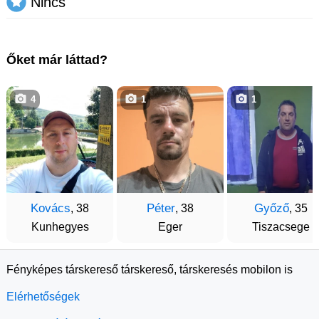
Nincs
Őket már láttad?
4
1
1
Kovács
Péter
Győző
, 38
, 38
, 35
Kunhegyes
Eger
Tiszacsege
Fényképes társkereső társkereső, társkeresés mobilon is
Elérhetőségek