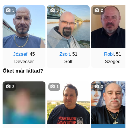
5
3
2
József
Zsolt
Robi
, 45
, 51
, 51
Devecser
Solt
Szeged
Őket már láttad?
2
1
3