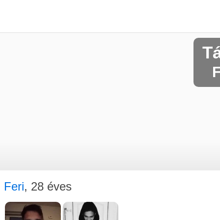
T
F
Feri
, 28 éves