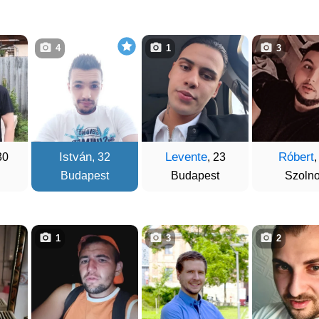
4
1
3
István
Levente
Róbert
30
, 32
, 23
,
Budapest
Budapest
Szoln
1
3
2