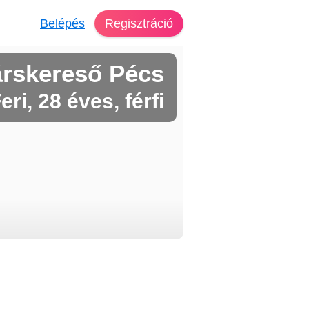
Belépés
Regisztráció
árskereső Pécs
eri, 28 éves, férfi