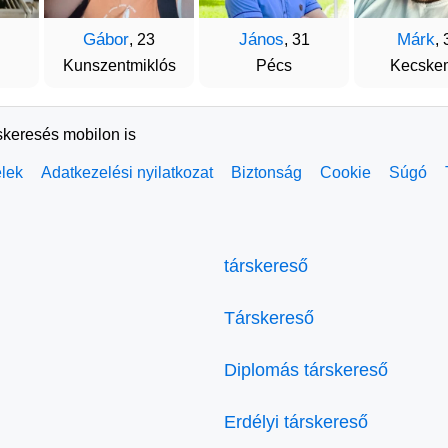
Gábor
János
Márk
, 23
, 31
, 
Kunszentmiklós
Pécs
Kecske
skeresés mobilon is
elek
Adatkezelési nyilatkozat
Biztonság
Cookie
Súgó
társkereső
Társkereső
Diplomás társkereső
Erdélyi társkereső