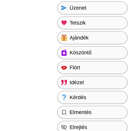
Üzenet
Tetszik
Ajándék
Köszöntő
Flört
Idézet
Kérdés
Elmentés
Elrejtés