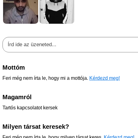
Mottóm
Feri még nem írta le, hogy mi a mottója.
Kérdezd meg!
Magamról
Tartós kapcsolatot kersek
Milyen társat keresek?
Feri még nem írta le, hogy milyen társat keres.
Kérdezd meg!