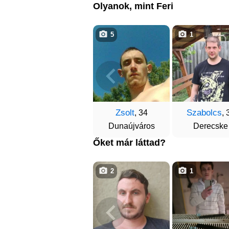
Olyanok, mint Feri
5
1
Zsolt
Szabolcs
, 34
, 
Dunaújváros
Derecske
Őket már láttad?
2
1