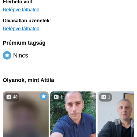
Elérhető volt:
Belépve láthatod
Olvasatlan üzenetek:
Belépve láthatod
Prémium tagság
Nincs
Olyanok, mint Attila
48
1
1