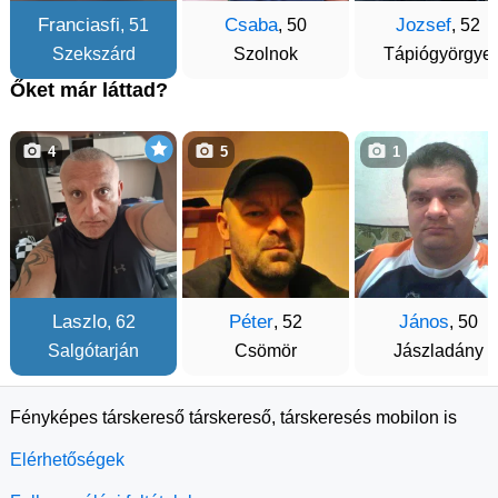
Franciasfi
Csaba
Jozsef
, 51
, 50
, 52
Szekszárd
Szolnok
Tápiógyörgye
Őket már láttad?
4
5
1
Laszlo
Péter
János
, 62
, 52
, 50
Salgótarján
Csömör
Jászladány
Fényképes társkereső társkereső, társkeresés mobilon is
Elérhetőségek