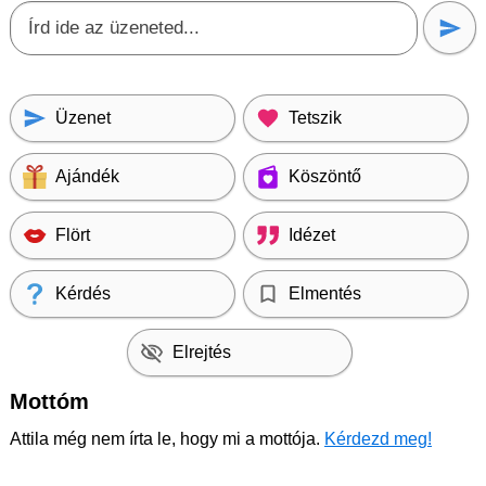
Üzenet
Tetszik
Ajándék
Köszöntő
Flört
Idézet
Kérdés
Elmentés
Elrejtés
Mottóm
Attila még nem írta le, hogy mi a mottója.
Kérdezd meg!